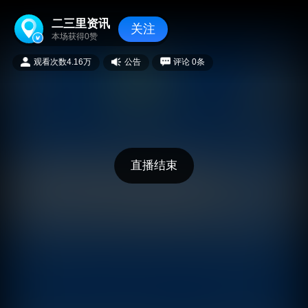
二三里资讯
关注
本场获得
0
赞
观看次数
4.16万
公告
评论
0
条
直播结束