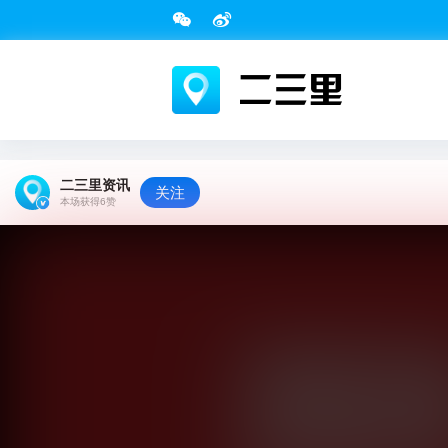
二三里资讯
关注
本场获得
6
赞