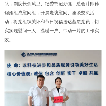
队，副院长余斌卫、纪委书记孙健、总会计师孙
锦娟组成慰问组，开展走访慰问、座谈交流活
动，将党组织关怀和节日祝福送达基层党员，切
实实现慰问一人、温暖一户、带动一片的工作实
效。