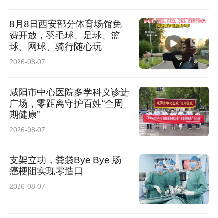
8月8日西安部分体育场馆免
费开放，羽毛球、足球、篮
球、网球、骑行随心玩
2026-08-07
咸阳市中心医院多学科义诊进
广场，零距离守护百姓“全周
期健康”
2026-08-07
支架立功，粪袋Bye Bye 肠
癌梗阻实现零造口
2026-08-07