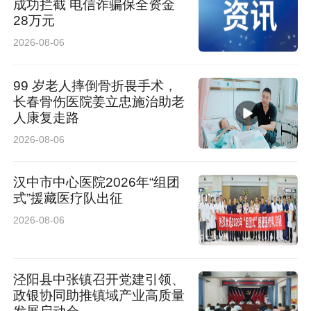
成功拦截 电信诈骗保全资金
28万元
2026-08-06
99 岁老人摔倒骨折畏手术，
长春骨伤医院姜立忠施治助老
人康复走路
2026-08-06
汉中市中心医院2026年“组团
式”援藏医疗队出征
2026-08-06
泾阳县中张镇召开党建引领、
政银协同助推镇域产业高质量