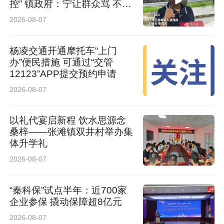
控” 镇政府：宁让群众骂 不让
群众哭
2026-08-07
杨凌交通开通摩托车“上门
办”便民措施 可通过“交管
12123”APP提交预约申请
2026-08-07
以礼代宴启新程 饮水思源念
桑梓——张滩镇双井村举办集
体升学礼
2026-08-07
“秦科保”试点半年：近700家
企业参保 撬动保障超8亿元
2026-08-07