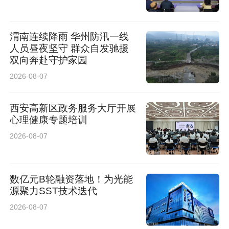
渭南连续降雨 华州防汛一线
人员昼夜坚守 群众自发驰援
双向奔赴守护家园
2026-08-07
西安高新区政务服务大厅开展
心理健康专题培训
2026-08-07
数亿元B轮融资落地！为光能
源聚力SST技术迭代
2026-08-07