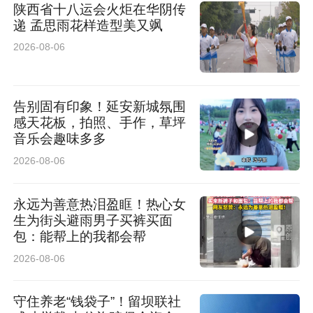
陕西省十八运会火炬在华阴传
递 孟思雨花样造型美又飒
2026-08-06
告别固有印象！延安新城氛围
感天花板，拍照、手作，草坪
音乐会趣味多多
2026-08-06
永远为善意热泪盈眶！热心女
生为街头避雨男子买裤买面
包：能帮上的我都会帮
2026-08-06
守住养老“钱袋子”！留坝联社