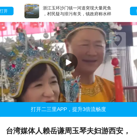
浙江玉环沙门镇一河道突现大量死鱼
打开
，村民疑与排污有关，镇政府称水样
和死鱼已送检
打开二三里APP，提升3倍流畅度
台湾媒体人赖岳谦周玉琴夫妇游西安，