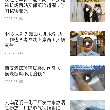
铁机场西站安保英语超溜，学
习秘诀曝光
2026-08-06
44岁大哥为鼓励女儿求学 边
工作边备考成功上岸西工大研
究生
2026-08-05
西安酒店玻璃爆裂划伤客人
换老板就不用赔钱？
2026-08-05
云南昆明一化工厂发生事故居
民撤离，居民称气味辣眼睛、