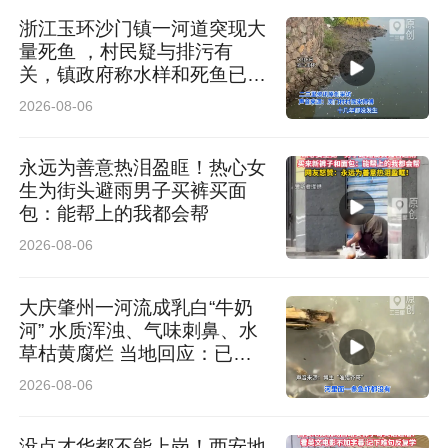
浙江玉环沙门镇一河道突现大
量死鱼 ，村民疑与排污有
关，镇政府称水样和死鱼已送
检
2026-08-06
永远为善意热泪盈眶！热心女
生为街头避雨男子买裤买面
包：能帮上的我都会帮
2026-08-06
大庆肇州一河流成乳白“牛奶
河” 水质浑浊、气味刺鼻、水
草枯黄腐烂 当地回应：已介
入排查
2026-08-06
没点才华都不能上岗！西安地