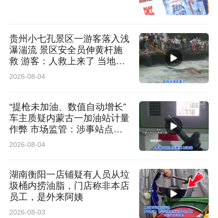
贵州小七孔景区一游客落入浅
瀑湍流 景区安全员伸黄杆施
救 游客：人救上来了 当地回
应：完全按照救援标准
2026-08-04
“提枪未加油、数值自动增长”
车主质疑内蒙古一加油站计量
作弊 市场监管：涉事站点停
业 加油机封存送检
2026-08-04
湖南衡阳一店铺疑有人员从垃
圾桶内捞油脂，门店称非本店
员工，是外来阿姨
2026-08-03