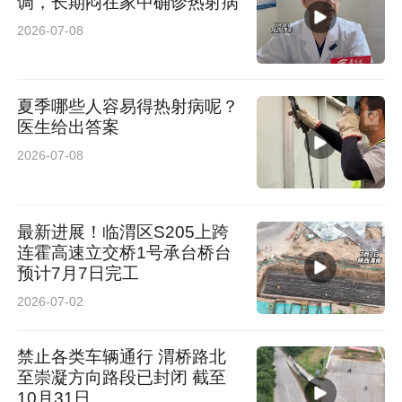
调，长期闷在家中确诊热射病
2026-07-08
夏季哪些人容易得热射病呢？
医生给出答案
2026-07-08
最新进展！临渭区S205上跨
连霍高速立交桥1号承台桥台
预计7月7日完工
2026-07-02
禁止各类车辆通行 渭桥路北
至崇凝方向路段已封闭 截至
10月31日