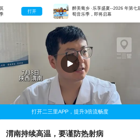
醉美葡乡 ·乐享盛夏--2026 年第七届葡
打开
萄音乐季，即将启幕
打开二三里APP，提升3倍流畅度
渭南持续高温，要谨防热射病