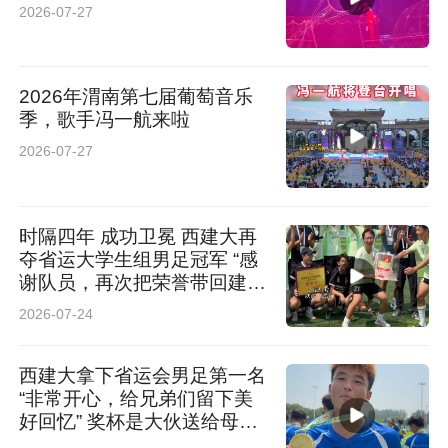
2026-07-27
2026年渭南第七届葡萄音乐
季，歌手冯一航来啦
2026-07-27
时隔四年 成功卫冕 西建大再
夺省运大学生组男足冠军 “感
谢队员，再次把荣誉带回建
大”
2026-07-24
西建大拿下省运会男足第一名
“非常开心，给兄弟们留下美
好回忆” 奖杯是大伙送给母校
校庆的礼物