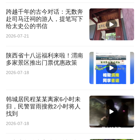
跨越千年的古今对话：无数奔
赴司马迁祠的游人，提笔写下
给太史公的书信
2026-07-21
陕西省十八运福利来啦！渭南
多家景区推出门票优惠政策
2026-07-18
韩城居民程某某离家6小时未
归，民警冒雨搜救2小时将人
找到
2026-07-18