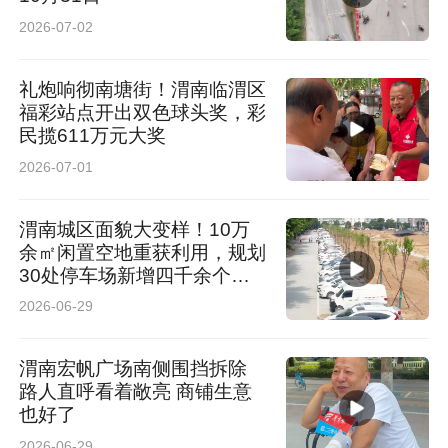
2026-07-02
礼炮响彻南塘街！渭南临渭区
福彩站点开出双色球头奖，彩
民揽611万元大奖
2026-07-01
渭南城区面貌大变样！10万
余㎡闲置空地重获利用，规划
30处停车场新增四千余个车
位
2026-06-29
渭南宏帆广场南侧围挡拆除
路人直呼看着敞亮 商铺生意
也好了
2026-06-29