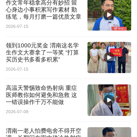
作文常年稳拿高分有妙招 留
心身边小事积累写作素材 勤
练笔，每月打磨一篇优质文章
2026-07-15
领到1000元奖金 渭南这名学
生作文大赛拿了一等奖 “打算
买历史书多看多积累”
2026-07-15
高温天警惕致命热射病 重症
医师教你如何避免和急救 这
一错误操作千万不能做
2026-07-08
渭南一老人怕费电舍不得开空