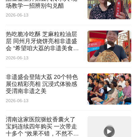
场教学一招辨别勾兑醋
2026-06-13
热吃脆冷吃酥 芝麻粒粒油层
层 同州月牙烧饼亮相非遗盛
会 “希望咱大荔的非遗美食走
出陕西”
2026-06-13
非遗盛会登陆大荔 20个特色
展位精彩亮相 沉浸式体验感
受渭南非遗之美
2026-06-13
渭南这家医院驱蚊香囊火了
宝妈连续四年购买 一次带走
十多个 “效果不错，不然不会