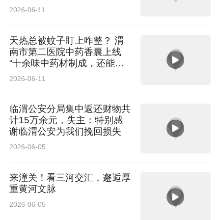
年年来买”
2026-06-11
天热总被蚊子盯上咋整？ 渭
南市第二医院中药香囊上线
“十余味中药材制成，还能健
脾利湿”
2026-06-11
临渭公安分局集中返还财物共
计15万余元，失主：特别感
谢临渭公安为我们挽回损失
2026-06-05
来潼关！看三河交汇，邂逅厚
重黄河文脉
2026-06-05