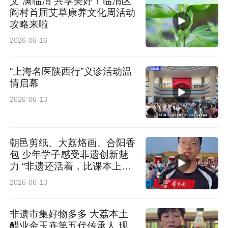
艾”满临渭 共享美好！临渭区
阎村首届艾草康养文化周活动
攻略来啦
2026-06-16
“上海名医陕西行”义诊活动温
情启幕
2026-06-13
朝邑剪纸、大荔烙画、合阳香
包 少年学子感受非遗创新魅
力 “非遗还活着，比课本上的
更生动”
2026-06-13
非遗市集好物多多 大荔本土
醋业金玉卉第五代传承人 现