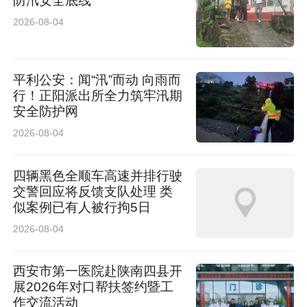
防汛安全底线
家长避坑
2026-08-04
• 不要一次性逼孩子跑很久，分2–3段完成（例如
早晚各30分钟）。
平利公安：闻“汛”而动 向雨而
行！正阳派出所全力筑牢汛期
安全防护网
• 家长陪同运动，变成亲子游戏（不要孩子苦哈
2026-08-04
哈运动，家长坐着玩手机）。
作息&生活习惯
四辆黑色全顺车高速并排行驶
交警回应将反馈支队处理 类
1. 保证睡眠
似案例已有人被行拘5日
2026-08-04
儿童每天睡够：6–12岁 9–11小时，睡眠不足会
导致食欲暴涨、发胖。
西安市第一医院赴陕南四县开
展2026年对口帮扶签约暨工
2. 多喝水
作交流活动