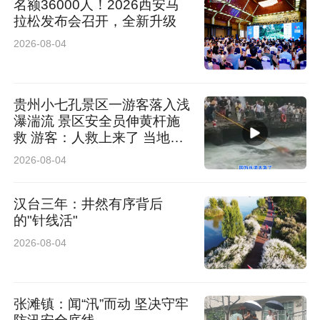
名额36000人！2026西安马
拉松发布会召开，全新升级
• 硬性要求：如看电子产品20分钟，起身活动5分
2026-08-04
钟。
2. 分年龄段运动推荐
贵州小七孔景区一游客落入浅
瀑湍流 景区安全员伸黄杆施
• 3–6岁（幼儿园）：户外跑跳、拍球、骑行、捉
救 游客：人救上来了 当地回
应：完全按照救援标准
迷藏，以玩耍为主。
2026-08-04
• 7–12岁（小学）：跳绳、慢跑、羽毛球、游
汉台三年：井然有序背后
的"针线活"
泳、轮滑、集体游戏。
2026-08-04
• 13岁+（青春期）：慢跑、篮球、足球、有氧
操，可增加力量小游戏（平板支撑、深蹲）。
张滩镇：闻“汛”而动 坚决守牢