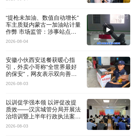
• 循序渐进：先戒饮料→再减油炸→最后调整主
“提枪未加油、数值自动增长”
食，2～4周慢慢过渡。
车主质疑内蒙古一加油站计量
作弊 市场监管：涉事站点停
业 加油机封存送检
2. 可视化打卡，提升动力
2026-08-04
• 简单打卡表：记录每日运动、是否喝饮料、零
安徽小伙西安送餐获暖心指
引，外卖小哥称“全世界最好
食次数，贴在客厅。
的保安”，网友表示双向善意
温暖相逢
2026-08-03
• 奖励机制：不用食物奖励，用游玩、绘本、玩
具、亲子出游当奖励。
以训促学强本领 以评促改提
质效——汉滨城管分局开展法
3. 全家统一战线（决定成败）
治培训暨上半年行政执法案卷
评查工作
2026-08-03
• 老人、父母态度一致，不偷偷给零食、不“心疼