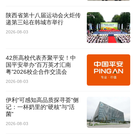
矮小症、性早熟等疾病诊治。近年来先后主持和
陕西省第十八届运动会火炬传
参与各类科研课题5项，其中主持、参与西安市
递第三站在韩城市举行
科技计划项目2项、西安市卫健委科技计划项目2
2026-08-03
项、中华国际医学交流基金会项目1项、陕西省
儿童保健学会陕西省学龄前儿童饮食行为及喂养
42所高校代表齐聚平安！中
国平安举办“百万英才汇南
习惯行为评价及常模研究项目1项。
粤”2026校企合作交流会
2026-08-03
门诊时间：粉巷院区周二上午、周三全天。
伊利“可感知高品质探寻荟”侧
记：一杯奶里的“硬核”与“活
菌”
2026-08-03