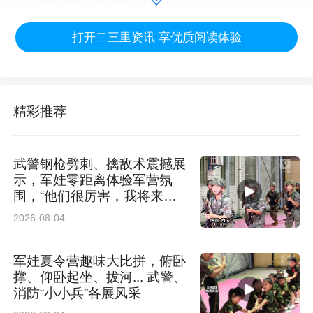
1. 三餐定时，不吃宵夜
打开二三里资讯 享优质阅读体验
晚餐尽量19点前吃完，睡前3小时不再进食；戒
掉奶茶、碳酸饮料、果汁、含糖酸奶、冰淇淋。
2. 主食换一半
精彩推荐
白米饭/面条 → 掺粗粮（玉米、红薯、燕麦、杂
武警钢枪劈刺、擒敌术震撼展
粮饭），每餐主食量一拳大小。
示，军娃零距离体验军营氛
围，“他们很厉害，我将来也
想当军人”
3. 保证优质蛋白（长身体必备）
2026-08-04
每餐必有：鸡蛋、牛奶、瘦肉、鱼虾、豆腐，量
军娃夏令营趣味大比拼，俯卧
撑、仰卧起坐、拔河... 武警、
约一掌，蛋白扛饿、不掉肌肉。
消防“小小兵”各展风采