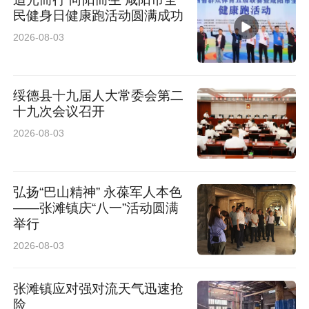
• 把“你太胖了”换成：我们一起吃得更健康、多出
民健身日健康跑活动圆满成功
去玩，身体更有活力。
2026-08-03
• 用替代法：想吃零食→换成黄瓜、小番茄、原
绥德县十九届人大常委会第二
味酸奶。
十九次会议召开
2026-08-03
控重不是追求纤瘦，而是帮孩子养成受益一生的
健康习惯，慢慢来，陪伴就是最好的助力！
弘扬“巴山精神” 永葆军人本色
专家简介
——张滩镇庆“八一”活动圆满
举行
2026-08-03
张滩镇应对强对流天气迅速抢
险