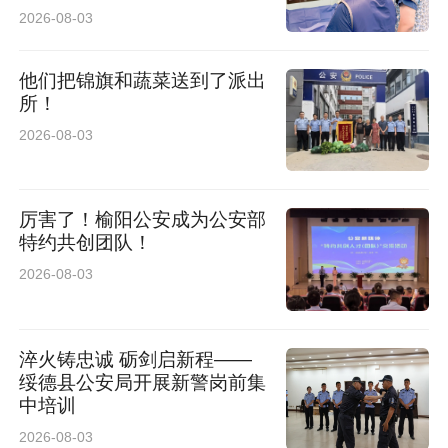
刘伟华，博士，主任医师，粉巷院区儿科主任。
2026-08-03
陕西省学校卫生与健康专业委员会基层儿童保健
他们把锦旗和蔬菜送到了派出
学组副组长兼秘书、陕西省妇促会儿童健康专业
所！
委员会常务委员、陕西省儿童哮喘防治专业委员
2026-08-03
会常务委员、陕西省学校卫生与健康专业委员会
常务委员、陕西省医师协会儿童感染医师分会常
厉害了！榆阳公安成为公安部
特约共创团队！
务委员、中国优生优育协会儿童成长与特殊食品
2026-08-03
专业委员会委员、陕西省儿童疾病防治专业委员
会委员、陕西省高危儿健康管理委员会委员、西
安医学会新生儿分会委员、陕西省百场校园健康
淬火铸忠诚 砺剑启新程——
绥德县公安局开展新警岗前集
教育活动科普大使、儿童健康宝妈课堂科普讲座
中培训
科普之星。专业特长：擅长多种儿童常见疾病及
2026-08-03