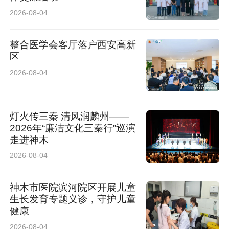
2026-08-04
每天喝够温水（按年龄：5–8岁1000–1200ml，
9–14岁1200–1500ml），渴了只喝水。
整合医学会客厅落户西安高新
区
3. 情绪管理
2026-08-04
部分孩子会压力性进食（无聊、难过就吃），多
灯火传三秦 清风润麟州——
陪伴、多互动，用玩耍代替吃零食。
2026年“廉洁文化三秦行”巡演
走进神木
三、如何长期坚持
2026-08-04
1. 降低难度：不搞“一刀切”
神木市医院滨河院区开展儿童
生长发育专题义诊，守护儿童
• 设立每周放松日：每周1天可以吃少量爱吃的零
健康
食/外卖，不压抑欲望，避免反弹。
2026-08-04