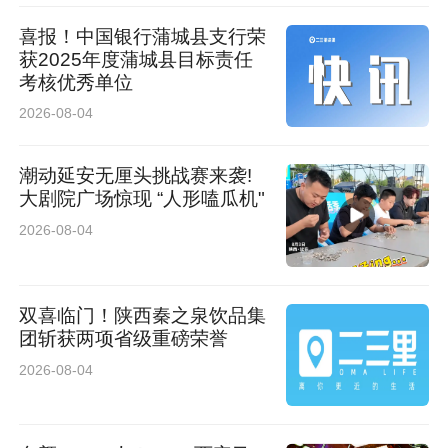
家长避坑
喜报！中国银行蒲城县支行荣
获2025年度蒲城县目标责任
• 不追喂、不哄喂、不用零食奖励孩子
考核优秀单位
2026-08-04
• 全家统一饮食，不要孩子吃清淡、大人吃垃圾
食品
潮动延安无厘头挑战赛来袭!
趣味运动为主，拒绝高强度暴汗
大剧院广场惊现 “人形嗑瓜机"
目标：每天累计活动60分钟以上，分段完成，孩
2026-08-04
子更容易坚持。
双喜临门！陕西秦之泉饮品集
1. 日常活动（优先做，零门槛）
团斩获两项省级重磅荣誉
2026-08-04
• 上下学步行/骑车、在家做家务、站立玩耍，减
少久坐。