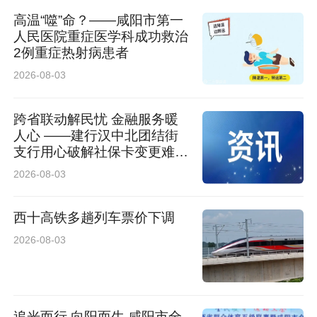
孩子饿”。
高温“噬”命？——咸阳市第一
人民医院重症医学科成功救治
2例重症热射病患者
• 全家一起健康饮食、一起运动，孩子不会觉
2026-08-03
得“只有我被限制”。
跨省联动解民忧 金融服务暖
4. 心态调整：接受“慢减重”
人心 ——建行汉中北团结街
支行用心破解社保卡变更难题
儿童减重周期以月为单位，1～2个月看到体型、
获客户锦旗致谢
2026-08-03
精神状态变化就算成功，不要天天称体重、焦
西十高铁多趟列车票价下调
虑。每周固定晨起空腹称1次即可，不要每天称
2026-08-03
重。
5. 应对孩子哭闹、抗拒
追光而行 向阳而生 咸阳市全