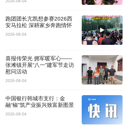
2026-08-04
4. 蔬菜管够，水果适量
跑团团长亢凯想参赛2026西
绿叶菜、瓜类每餐两大捧；水果选低糖（苹果、
安马拉松 深耕家乡奔跑情怀
梨、柚子），每天200–300g，不榨汁、不饭后
2026-08-04
猛吃。
5. 严格戒掉“隐形热量”
喜报传荣光 拥军暖军心——
张滩镇开展“八一”建军节走访
慰问活动
零食：薯片、饼干、糖果、蛋糕、油炸食品（炸
2026-08-04
鸡、薯条）全面减量，每周最多1次解馋。
中国银行韩城市支行：金
烹饪方式：蒸、煮、炖、清炒，少油炸、红烧、
融“椒”筑产业振兴致富新图景
重油重糖。
2026-08-04