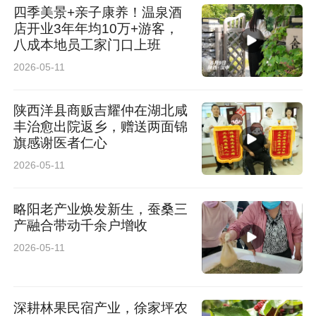
四季美景+亲子康养！温泉酒
店开业3年年均10万+游客，
八成本地员工家门口上班
2026-05-11
陕西洋县商贩吉耀仲在湖北咸
丰治愈出院返乡，赠送两面锦
旗感谢医者仁心
2026-05-11
略阳老产业焕发新生，蚕桑三
产融合带动千余户增收
2026-05-11
深耕林果民宿产业，徐家坪农