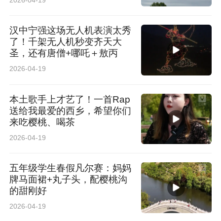
汉中宁强这场无人机表演太秀
了！千架无人机秒变齐天大
圣，还有唐僧+哪吒＋敖丙
2026-04-19
本土歌手上才艺了！一首Rap
送给我最爱的西乡，希望你们
来吃樱桃、喝茶
2026-04-19
五年级学生春假凡尔赛：妈妈
牌马面裙+丸子头，配樱桃沟
的甜刚好
2026-04-19