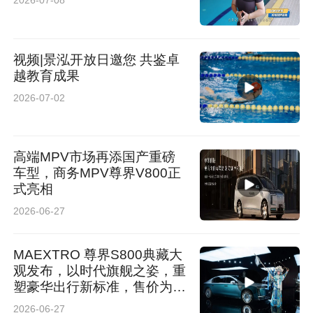
2026-07-08
视频|景泓开放日邀您 共鉴卓
越教育成果
2026-07-02
高端MPV市场再添国产重磅
车型，商务MPV尊界V800正
式亮相
2026-06-27
MAEXTRO 尊界S800典藏大
观发布，以时代旗舰之姿，重
塑豪华出行新标准，售价为
72.8万元-117.8万元！
2026-06-27