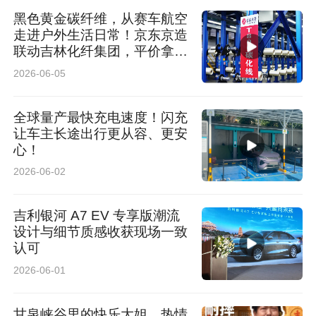
黑色黄金碳纤维，从赛车航空
走进户外生活日常！京东京造
联动吉林化纤集团，平价拿下
轻量化好物
2026-06-05
全球量产最快充电速度！闪充
让车主长途出行更从容、更安
心！
2026-06-02
吉利银河 A7 EV 专享版潮流
设计与细节质感收获现场一致
认可
2026-06-01
甘泉峡谷里的快乐大姐，热情