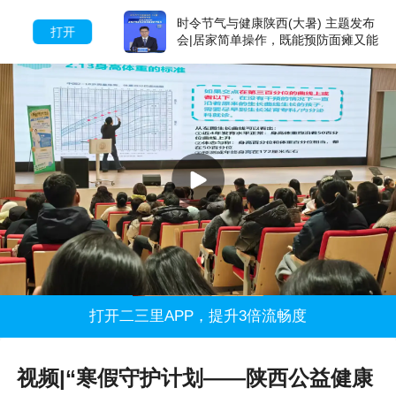
时令节气与健康陕西(大暑) 主题发布
打开
会|居家简单操作，既能预防面瘫又能
促进面部年轻化
打开二三里APP，提升3倍流畅度
视频|“寒假守护计划——陕西公益健康