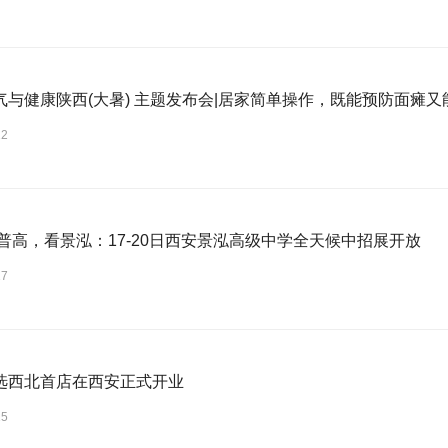
气与健康陕西(大暑) 主题发布会|居家简单操作，既能预防面瘫
22
选普高，看景泓：17-20日西安景泓高级中学全天候中招展开放
17
选西北首店在西安正式开业
15