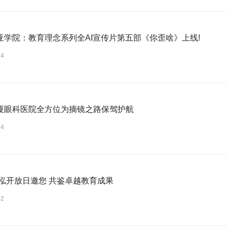
亚学院：教育理念系列全AI宣传片第五部《你歪啥》上线!
14
厦眼科医院全方位为摘镜之路保驾护航
14
视频|景泓开放日邀您 共鉴卓越教育成果
02