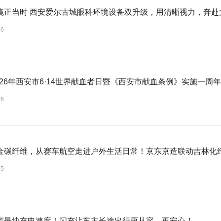
高考摘镜正当时 西安爱尔古城眼科环境设备双升级，用清晰视力，
16
2026年西安市6·14世界献血者日暨《西安市献血条例》实施一周
16
金碳纤维，从赛车航空走进户外生活日常！京东京造联动吉林化
05
产最快充电速度！闪充让车主长途出行更从容、更安心！