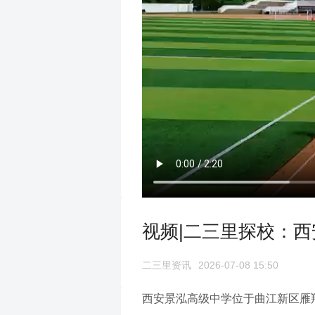
视频|二三里探校：
二三里资讯
2026-07-08 15:50
西安景泓高级中学位于曲江新区雁