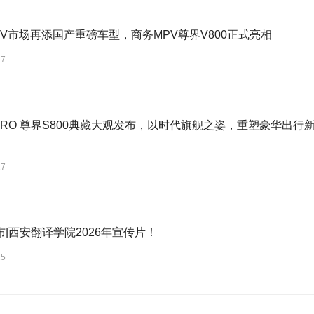
PV市场再添国产重磅车型，商务MPV尊界V800正式亮相
27
TRO 尊界S800典藏大观发布，以时代旗舰之姿，重塑豪华出行新标准
27
|西安翻译学院2026年宣传片！
25