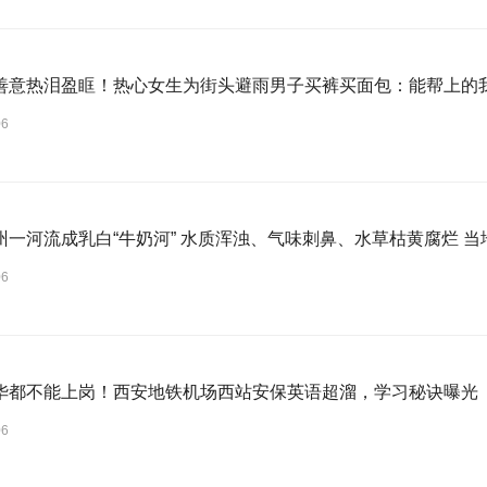
善意热泪盈眶！热心女生为街头避雨男子买裤买面包：能帮上的
06
州一河流成乳白“牛奶河” 水质浑浊、气味刺鼻、水草枯黄腐烂 
06
华都不能上岗！西安地铁机场西站安保英语超溜，学习秘诀曝光
06