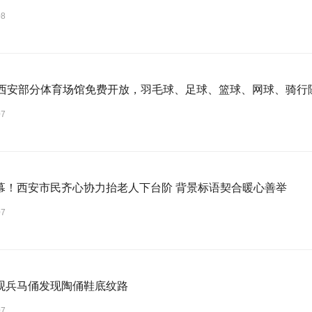
08
日西安部分体育场馆免费开放，羽毛球、足球、篮球、网球、骑行
07
幕！西安市民齐心协力抬老人下台阶 背景标语契合暖心善举
07
观兵马俑发现陶俑鞋底纹路
07