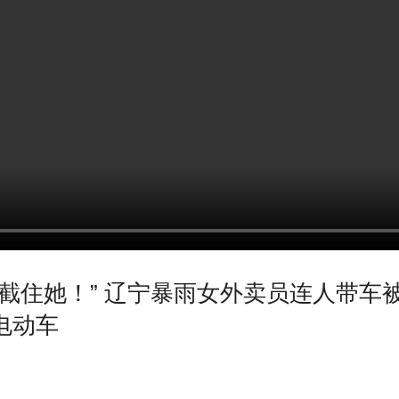
是截住她！” 辽宁暴雨女外卖员连人带车
电动车