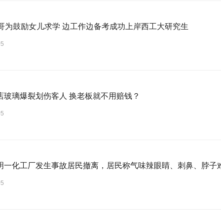
大哥为鼓励女儿求学 边工作边备考成功上岸西工大研究生
05
店玻璃爆裂划伤客人 换老板就不用赔钱？
05
明一化工厂发生事故居民撤离，居民称气味辣眼睛、刺鼻、脖子
05