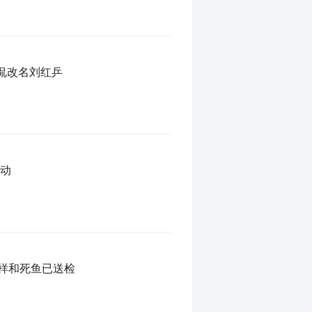
调侃改名刘红乒
启动
样和死鱼已送检