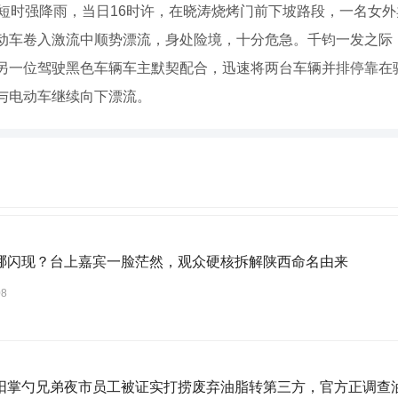
遇短时强降雨，当日16时许，在晓涛烧烤门前下坡路段，一名女
动车卷入激流中顺势漂流，身处险境，十分危急。千钧一发之际
另一位驾驶黑色车辆车主默契配合，迅速将两台车辆并排停靠在
与电动车继续向下漂流。
哪闪现？台上嘉宾一脸茫然，观众硬核拆解陕西命名由来
08
阳掌勺兄弟夜市员工被证实打捞废弃油脂转第三方，官方正调查