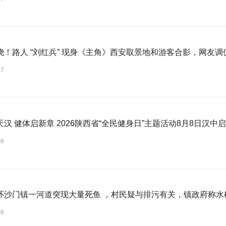
骁！路人 “刘红兵” 现身《主角》西安取景地和游客合影，网友
07
汉 健体启新章 2026陕西省“全民健身日”主题活动8月8日汉中
06
环沙门镇一河道突现大量死鱼 ，村民疑与排污有关，镇政府称水
06