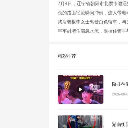
7月4日，辽宁省朝阳市北票市遭
劲的路面径流瞬间冲倒，连人带电
烤店老板李女士驾驶白色轿车，与
牢牢封堵住湍急水流，阻挡住骑手
精彩推荐
陕县往
2026-08-
湖南衡