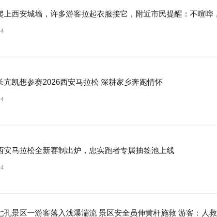
爬上西安城墙，许多游客拉起衣服接它，附近市民提醒：不喧哗
04
长亢凯想参赛2026西安马拉松 深耕家乡奔跑情怀
04
西安马拉松全新赛制出炉，忠实跑者专属抽签池上线
04
区一游客落入浅瀑湍流 景区安全员伸黄杆施救 游客：人救上来了 当地回应：完全按照救援标