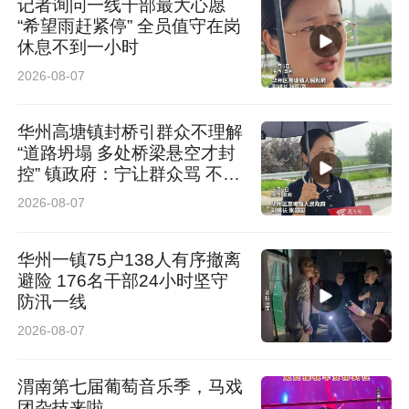
记者询问一线干部最大心愿
“希望雨赶紧停” 全员值守在岗
休息不到一小时
2026-08-07
华州高塘镇封桥引群众不理解
“道路坍塌 多处桥梁悬空才封
控” 镇政府：宁让群众骂 不让
群众哭
2026-08-07
华州一镇75户138人有序撤离
避险 176名干部24小时坚守
防汛一线
2026-08-07
渭南第七届葡萄音乐季，马戏
团杂技来啦，