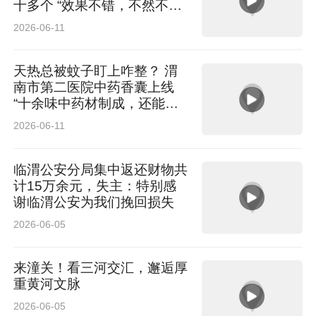
十多个 “效果不错，不然不会
年年来买”
2026-06-11
天热总被蚊子盯上咋整？ 渭
南市第二医院中药香囊上线
“十余味中药材制成，还能健
脾利湿”
2026-06-11
临渭公安分局集中返还财物共
计15万余元，失主：特别感
谢临渭公安为我们挽回损失
2026-06-05
来潼关！看三河交汇，邂逅厚
重黄河文脉
2026-06-05