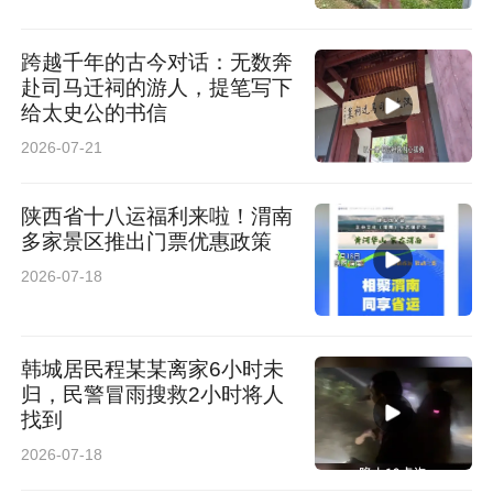
跨越千年的古今对话：无数奔
赴司马迁祠的游人，提笔写下
给太史公的书信
2026-07-21
陕西省十八运福利来啦！渭南
多家景区推出门票优惠政策
2026-07-18
韩城居民程某某离家6小时未
归，民警冒雨搜救2小时将人
找到
2026-07-18