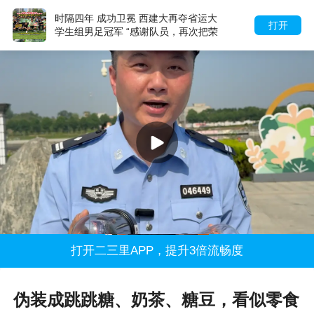
时隔四年 成功卫冕 西建大再夺省运大
打开
学生组男足冠军 “感谢队员，再次把荣
誉带回建大”
打开二三里APP，提升3倍流畅度
伪装成跳跳糖、奶茶、糖豆，看似零食