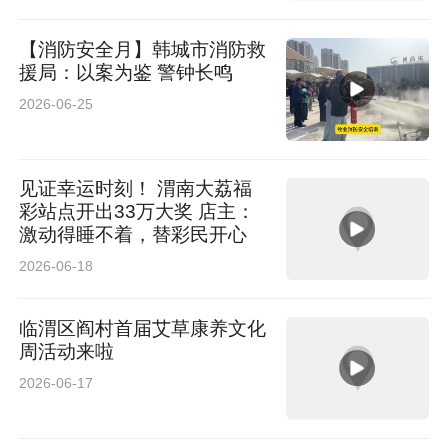
【消防安全月】韩城市消防救
援局：以案为鉴 警钟长鸣
2026-06-25
见证幸运时刻！ 渭南大荔福
彩站点开出33万大奖 店主：
激动得睡不着，替彩民开心
2026-06-18
临渭区阎村首届艾草康养文化
周活动来啦
2026-06-17