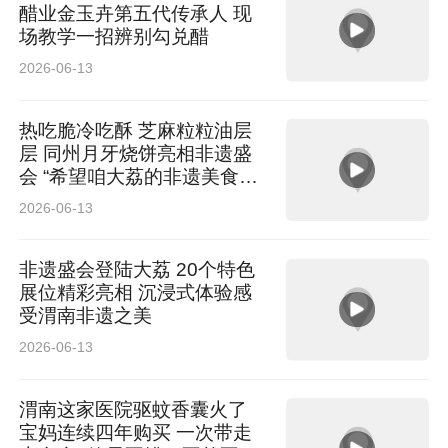
醋业金玉卉第五代传承人 现
场教学一招辨别勾兑醋
2026-06-13
热吃脆冷吃酥 芝麻粒粒油层
层 同州月牙烧饼亮相非遗盛
会 “希望咱大荔的非遗美食走
出陕西”
2026-06-13
非遗盛会登陆大荔 20个特色
展位精彩亮相 沉浸式体验感
受渭南非遗之美
2026-06-13
渭南这家医院驱蚊香囊火了
宝妈连续四年购买 一次带走