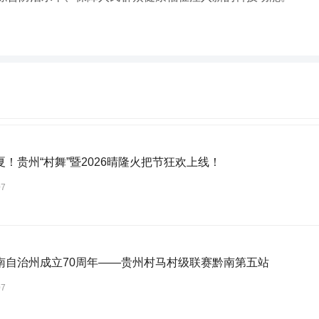
夏！贵州“村舞”暨2026晴隆火把节狂欢上线！
07
南自治州成立70周年——贵州村马村级联赛黔南第五站
07