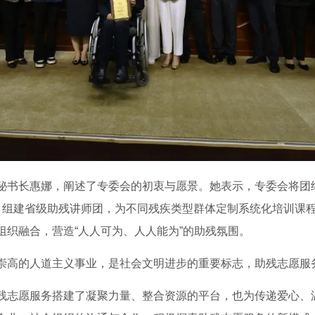
秘书长惠娜，阐述了专委会的初衷与愿景。她表示，专委会将团
：组建省级助残讲师团，为不同残疾类型群体定制系统化培训课
组织融合，营造“人人可为、人人能为”的助残氛围。
崇高的人道主义事业，是社会文明进步的重要标志，助残志愿服
残志愿服务搭建了凝聚力量、整合资源的平台，也为传递爱心、