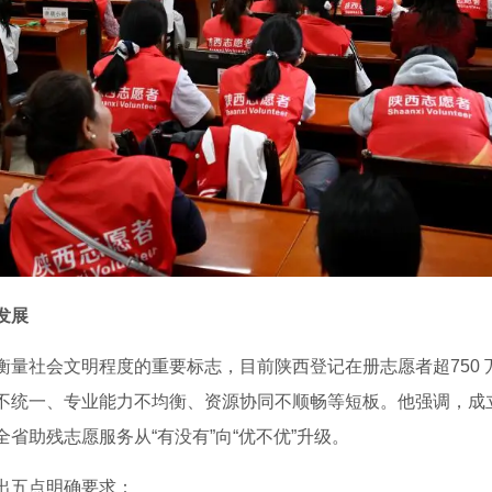
发展
衡量社会文明程度的重要标志，目前陕西登记在册志愿者超750
不统一、专业能力不均衡、资源协同不顺畅等短板。他强调，成
省助残志愿服务从“有没有”向“优不优”升级。
出五点明确要求：