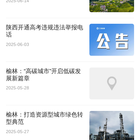
2025-06-14
中国散文学会等机构对《痕迹》的文学价值给予
肯定，认为其散文与诗词“兼具生活温度与哲学深
陕西开通高考违规违法举报电
度”。而学术领域则关注书中对集体经济、数字经
话
济等议题的前瞻性探讨，多篇论文已被纳入高校
2025-06-03
和研究机构的参考文献。
榆林：“高碳城市”开启低碳发
展新篇章
2025-05-28
榆林：打造资源型城市绿色转
型典范
2025-05-27