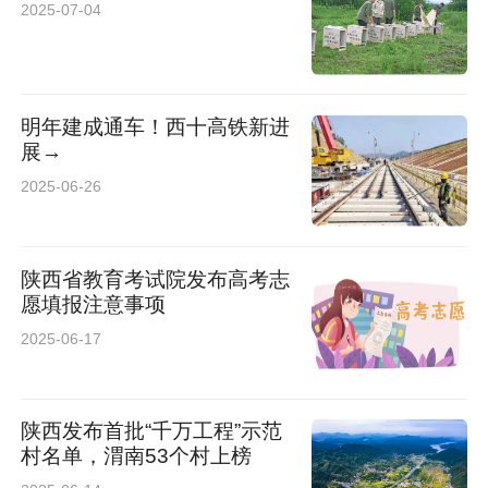
2025-07-04
《活着》《春》被谱曲为流行歌曲，广为传唱。
尤为突出的是，作者将商洛的地域文化底蕴融入
文字，展现出“秦岭人”特有的坚韧与智慧。
明年建成通车！西十高铁新进
展→
一部“不负岁月”的诚意之作
2025-06-26
渭南市合阳县政协原主席王忠新在序言中赞
陕西省教育考试院发布高考志
叹：“《痕迹》是一部现代《心经》，是商州文脉
愿填报注意事项
的延续。”他强调，李政权的文字既承袭了商洛文
2025-06-17
化人贾平凹、京夫等前辈的厚重风格，又以军人
特有的洞察力捕捉社会变迁，其调研文章“为时代
陕西发布首批“千万工程”示范
提供了基层样本”。
村名单，渭南53个村上榜