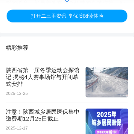
耀的徽章，彰显着他在多个领域的卓越成就。他
还是中国散文学会、中国企业财务管理协会、中
打开二三里资讯 享优质阅读体验
国法学会、中国节能协会等重量级组织的成员，
陕西省农业农村法学研究会常务理事的身份，更
精彩推荐
是让他在法学研究领域独树一帜。此外，他还是
陕西省综合评标评审专家库和陕西省政府采购专
陕西省第一届冬季运动会探馆
家库的权威专家，其专业造诣之深，可见一斑。
记 揭秘4大赛事场馆与开闭幕
式安排
在他的职业生涯中，荣誉如同繁星点点，多次被
2025-12-25
评为优秀机关干部、优秀作者、优秀共产党员等
称号，嘉奖与荣誉证书堆积如山。个人二等功一
注意！陕西城乡居民医保集中
缴费期12月25日截止
次，个人三等功四次，集体三等功三次，这些光
2025-12-17
辉的印记，是他勤勉敬业、不懈奋斗的最好证