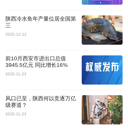
明。
陕西冷水鱼年产量位居全国第
三
他的笔触，如同春风化雨，润物无声。在《女
2025-12-12
友》《中国现代经济管理》等杂志，以及《人民
日报》《中国国防报》等权威报刊上，他发表的
前10月西安市进出口总值
消息与通讯多达1730余篇，论文75篇，其中25
3945.5亿元 同比增长16%
篇更是被《知网》等多家权威媒体争相转载，网
2025-11-23
络点击量突破2000万次大关。
《痕迹》收录了他2000年至2024年间公开发表
风口已至，陕西何以竞逐万亿
级赛道？
的456篇文章，涵盖调研报告、学术论文、散文
2025-11-23
诗词、通讯报道等体裁，全书分上下两册，约