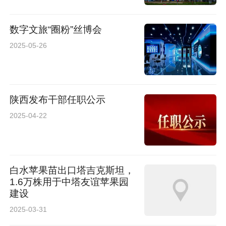
数字文旅“圈粉”丝博会
2025-05-26
为岁月留下“不孤单”的证明
在自序中，李政权坦言整理文稿的初衷：“岁月无
情，唯有文字可抵抗遗忘。”他提到，书中许多观
陕西发布干部任职公示
2025-04-22
点如“改革是时代的主旋律”“调查研究是基本
功”等，至今仍具现实意义，希望这些“痕迹”能为
读者带来启发或片刻欢愉。
白水苹果苗出口塔吉克斯坦，
1.6万株用于中塔友谊苹果园
《痕迹》的出版，不仅是一位跨界奋斗者的自我
建设
总结，更为当代基层工作者与文学爱好者提供了
2025-03-31
兼具实用性与审美价值的读本。目前，该书已在