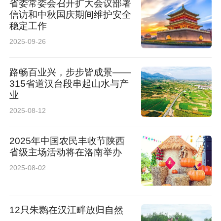
省委常委会召开扩大会议部署
信访和中秋国庆期间维护安全
稳定工作
2025-09-26
路畅百业兴，步步皆成景——
315省道汉台段串起山水与产
业
2025-08-12
理论与实践的交响
2025年中国农民丰收节陕西
书中既有对军队管理、经济改革的专业思考，如
省级主场活动将在洛南举办
《经费“联审会签”中存在的问题解决办法》《对
2025-08-02
商洛市尾矿资源综合利用的实践与思考》等论文
被《知网》《党建》等权威平台收录为示范文
12只朱鹮在汉江畔放归自然
本；也有充满人文情怀的文学作品，其中散文