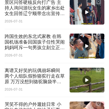
景区问答硬核反向打广告 主
持人询问游玩女生的家乡出处
女生回答辽宁顺带念出宣传标
语 网友：主打一个公费出门
2026-07-31
给老家打广告
跨国生效的东北式家教 在韩
国机场准备回国孩子任性哭闹
妈妈呵斥一句男孩立刻立正站
定 网友：走遍天下 妈妈最大
2026-07-31
离谱又好笑的玩偶崩坏瞬间
两个人组队假扮骆驼行走在草
原 万万没想到骆驼脑袋半路
直接掉落 网友：“骆驼”知道低
2026-07-31
头你对象不会低头
哭笑不得的户外遛娃日常 小