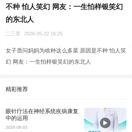
不种 怕人笑幻 网友：一生怕样银笑幻
的东北人
二三里
2026-05-22 16:25
女子质问妈妈为啥种这么多菜 原因是不种 怕人笑
幻 网友：一生怕样银笑幻的东北人
精彩推荐
眼针疗法在神经系统疾病康复
中的运用
2026-08-03