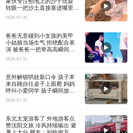
家伙专注刨地上的沙子玩耍
转眼一把沙土直接塞进嘴里品
尝 网友：主打一个万物皆可
2026-07-31
尝一尝
爸爸无意碰到小女孩的美甲
小姑娘当场生气 拒绝配合表
演 被爸爸一把举高高瞬间喜
笑颜开 网友：前一秒生气 下
2026-07-31
一秒沦陷
意外解锁哄娃新口令 孩子本
来自顾自往桌子上面爬 妈妈
呼叫小爱同学 孩子瞬间放弃
网友：以后管娃可以不用喊大
2026-07-31
名了
东北太宠游客了 外地游客点
赞沈阳文旅 冷风持续输出 避
暑上大分 网友：别给南方小