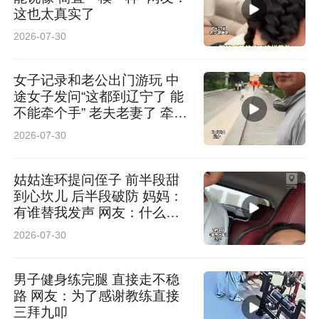
这也太真实了
2026-07-30
女子记录和老公出门游玩 中
途女子发问“这都到辽宁了 能
不能牵个手” 老夫老妻了 牵手
后相视大笑 网友：你俩笑的
2026-07-30
我也怪不好意思的
姑姑连环提问侄子 前半段甜
到心坎儿 后半段破防 妈妈：
有谁替我发声 网友：什么暖
壶
2026-07-30
男子健身练完腿 直接走不稳
路 网友：为了感谢教练直接
三拜九叩