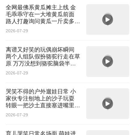
全网最佛系黄瓜摊主上线 金
毛乖乖守在一大堆黄瓜前面
路人打趣询问黄瓜一斤卖多少
钱 网友：正经“摆摊狗”就差收
2026-07-29
钱了
离谱又好笑的玩偶崩坏瞬间
两个人组队假扮骆驼行走在草
原 万万没想到骆驼脑袋半路
直接掉落 网友：“骆驼”知道低
2026-07-29
头你对象不会低头
哭笑不得的户外遛娃日常 小
家伙专注刨地上的沙子玩耍
转眼一把沙土直接塞进嘴里品
尝 网友：主打一个万物皆可
2026-07-29
尝一尝
育儿哭笑日常名场面 萌娃进