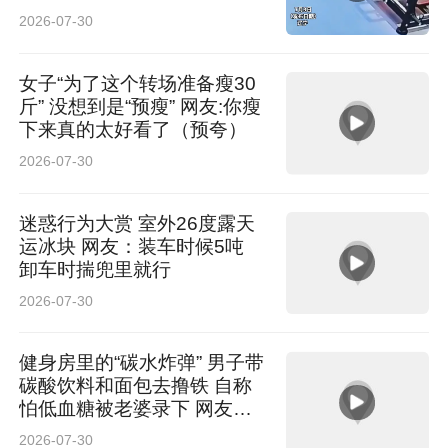
2026-07-30
女子“为了这个转场准备瘦30
斤” 没想到是“预瘦” 网友:你瘦
下来真的太好看了（预夸）
2026-07-30
迷惑行为大赏 室外26度露天
运冰块 网友：装车时候5吨
卸车时揣兜里就行
2026-07-30
健身房里的“碳水炸弹” 男子带
碳酸饮料和面包去撸铁 自称
怕低血糖被老婆录下 网友：
我哥练哪块肌肉 咀嚼肌啊
2026-07-30