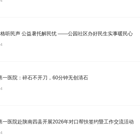
04
热线+网格听民声 公益暑托解民忧 ——公园社区办好民生实事暖民心
04
第一医院：碎石不开刀，60分钟无创清石
04
第一医院赴陕南四县开展2026年对口帮扶签约暨工作交流活动
04