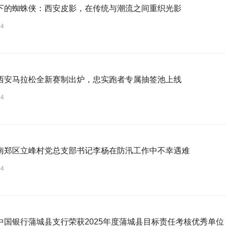
下的蜘蛛侠：西安皮影，在传统与潮流之间重织光影
04
西安马拉松全新赛制出炉，忠实跑者专属抽签池上线
04
南郑区立峰村党总支部书记李杨在防汛工作中不幸遇难
04
中国银行蒲城县支行荣获2025年度蒲城县目标责任考核优秀单位