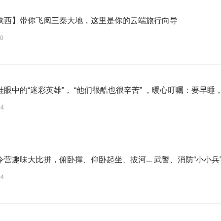
陕西】带你飞阅三秦大地，这里是你的云端旅行向导
30
娃眼中的“迷彩英雄”， “他们很酷也很辛苦” ，暖心叮嘱：要早睡
04
令营趣味大比拼，俯卧撑、仰卧起坐、拔河... 武警、消防“小小兵
04