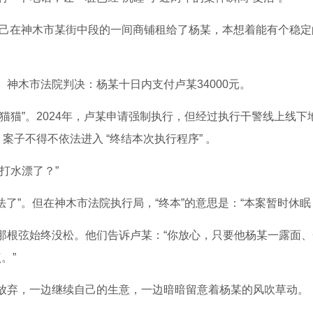
将自己在神木市某街中段的一间商铺租给了杨某，本想着能有个稳
神木市法院判决：杨某十日内支付卢某34000元。
猫猫”。2024年，卢某申请强制执行，但经过执行干警线上线
案子不得不依法进入 “终结本次执行程序” 。
打水漂了？”
法了”。但在神木市法院执行局，“终本”的意思是：“本案暂时休眠，
那根弦始终没松。他们告诉卢某：“你放心，只要他杨某一露面
。”
放弃，一边继续自己的生意，一边暗暗留意着杨某的风吹草动。