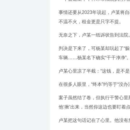
事情还要从2023年说起，卢某
不温不火，租金更是只字不提。
无奈之下，卢某一纸诉状告到法院。
判决是下来了，可杨某却玩起了“躲
车辆……杨某名下确实“干干净净”。
卢某心里凉了半截：“这钱，是不是
在很多人眼里，“终本”约等于“没办
案子虽然结了卷，但执行干警心里
他‘揪’出来，当然你这边也要盯着点
卢某把这句话记在了心里。他没有