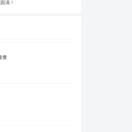
份圆满！
排查