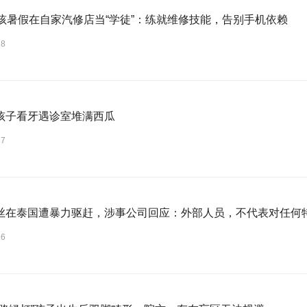
男孩暑假在自家汽修店当“学徒”：练就维修技能，告别手机依赖
28
孩子看牙遇诊室堆满西瓜
27
丝在泰国遭暴力驱赶，涉事公司回应：外部人员，不代表对任何
26