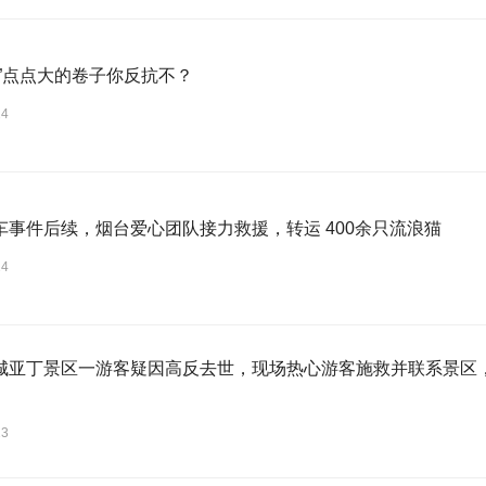
亿”点点大的卷子你反抗不？
24
车事件后续，烟台爱心团队接力救援，转运 400余只流浪猫
24
城亚丁景区一游客疑因高反去世，现场热心游客施救并联系景区
23