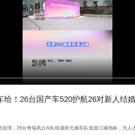
给！26台国产车520护航26对新人结
喜结连理，26台奇瑞风云A9L组成状元婚车队巡游江城地标，为