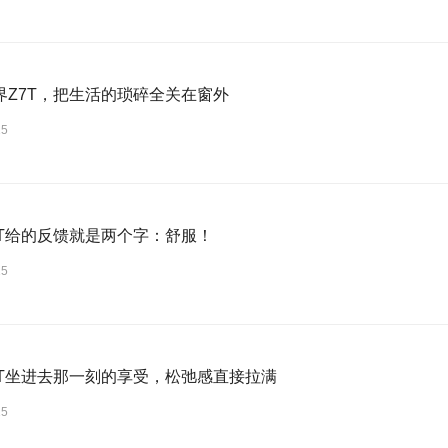
界Z7T，把生活的琐碎全关在窗外
25
7T给的反馈就是两个字：舒服！
25
7T坐进去那一刻的享受，松弛感直接拉满
25