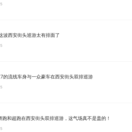
25
7这波西安街头巡游太有排面了
25
Z7的流线车身与一众豪车在西安街头双排巡游
25
轿跑和超跑在西安街头双排巡游，这气场真不是盖的！
25