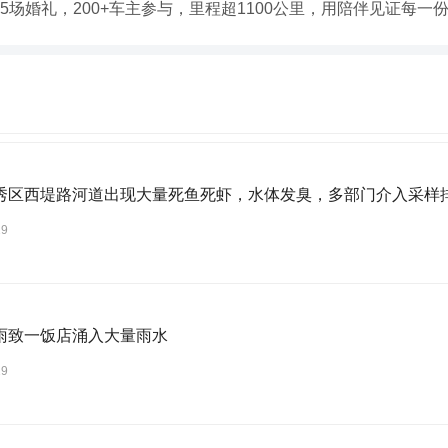
5场婚礼，200+车主参与，里程超1100公里，用陪伴见证每一
秀区西堤路河道出现大量死鱼死虾，水体发臭，多部门介入采样
29
雨致一饭店涌入大量雨水
29