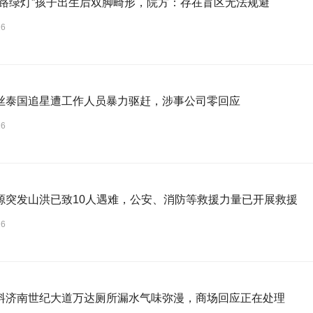
一路绿灯”孩子出生后双脚畸形，院方：存在盲区无法规避
26
丝泰国追星遭工作人员暴力驱赶，涉事公司零回应
26
源突发山洪已致10人遇难，公安、消防等救援力量已开展救援
26
料济南世纪大道万达厕所漏水气味弥漫，商场回应正在处理