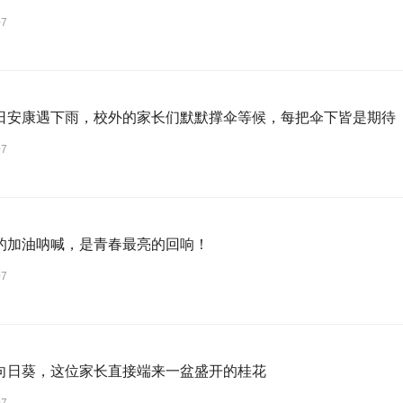
07
日安康遇下雨，校外的家长们默默撑伞等候，每把伞下皆是期待
07
的加油呐喊，是青春最亮的回响！
07
向日葵，这位家长直接端来一盆盛开的桂花