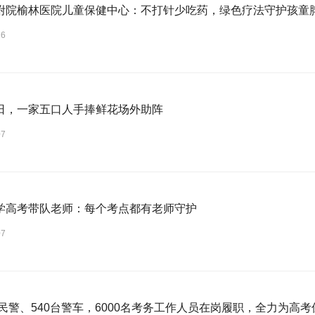
附院榆林医院儿童保健中心：不打针少吃药，绿色疗法守护孩童
16
日，一家五口人手捧鲜花场外助阵
07
学高考带队老师：每个考点都有老师守护
07
0名民警、540台警车，6000名考务工作人员在岗履职，全力为高