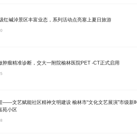
A级红碱淖景区丰富业态，系列活动点亮塞上夏日旅游
20
做肿瘤精准诊断，交大一附院榆林医院PET -CT正式启用
15
程——文艺赋能社区精神文明建设 榆林市“文化文艺展演”市级
嘉苑小区
08