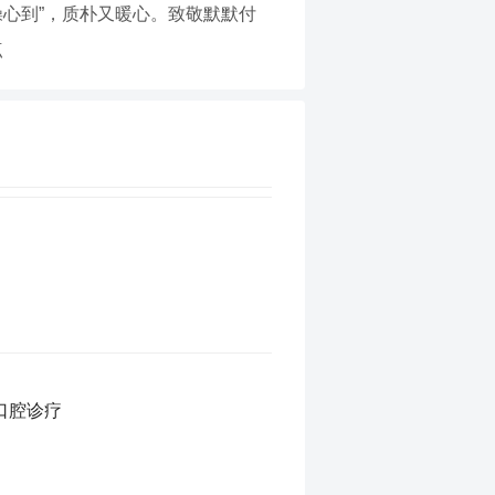
操心到”，质朴又暖心。致敬默默付
点
口腔诊疗