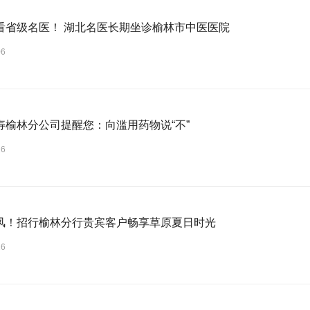
看省级名医！ 湖北名医长期坐诊榆林市中医医院
06
寿榆林分公司提醒您：向滥用药物说“不”
26
风！招行榆林分行贵宾客户畅享草原夏日时光
26