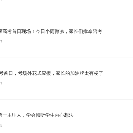
07
康高考首日现场！今日小雨微凉，家长们撑伞陪考
07
6高考首日，考场外花式应援，家长的加油牌太有梗了
07
第一主理人，学会倾听学生内心想法
05