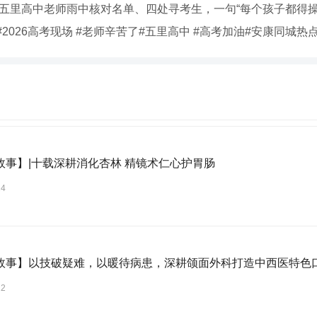
，五里高中老师雨中核对名单、四处寻考生，一句“每个孩子都得
026高考现场 #老师辛苦了#五里高中 #高考加油#安康同城热
故事】|十载深耕消化杏林 精镜术仁心护胃肠
24
故事】以技破疑难，以暖待病患，深耕颌面外科打造中西医特色
22