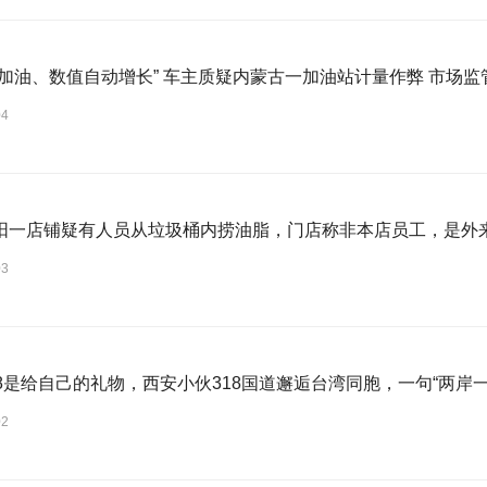
“提枪未加油、数值自动增长” 车主质疑内蒙古一加油站计
04
阳一店铺疑有人员从垃圾桶内捞油脂，门店称非本店员工，是外
03
18是给自己的礼物，西安小伙318国道邂逅台湾同胞，一句“两岸
02