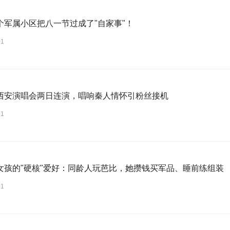
个军属小区把八一节过成了"自家事"！
01
西安演唱会两日连演，唱响秦人情怀引粉丝接机
01
女孩的"硬核"爱好：同龄人玩芭比，她攒钱买军品、睡前练组装
01