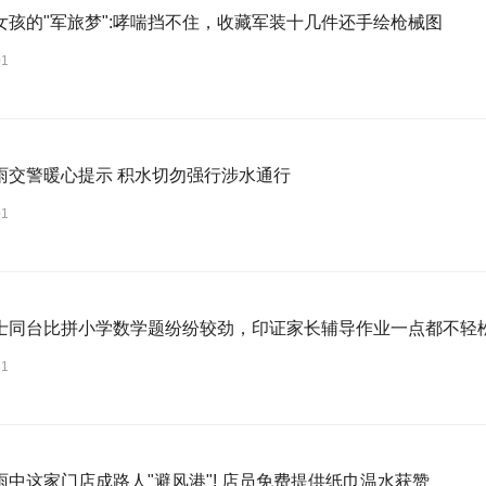
女孩的"军旅梦":哮喘挡不住，收藏军装十几件还手绘枪械图
01
雨交警暖心提示 积水切勿强行涉水通行
01
士同台比拼小学数学题纷纷较劲，印证家长辅导作业一点都不轻
31
雨中这家门店成路人"避风港"! 店员免费提供纸巾温水获赞