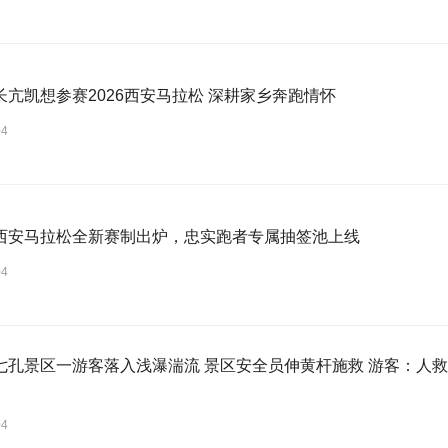
长亢凯想参赛2026西安马拉松 深耕家乡奔跑情怀
04
西安马拉松全新赛制出炉，忠实跑者专属抽签池上线
04
区一游客落入浅瀑湍流 景区安全员伸黄杆施救 游客：人救上来了 当地回应：完全按照救援标
04