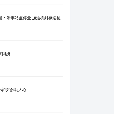
量作弊 市场监管：涉事站点停业 加油机封存送检
来阿姨
一家亲”触动人心