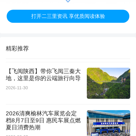
打开二三里资讯 享优质阅读体验
精彩推荐
【飞阅陕西】带你飞阅三秦大
地，这里是你的云端旅行向导
2026-11-30
会议指出，府谷县将进一步深化产销衔接，开放
品牌资源，构建发展联盟，建立长期稳定的订单
2026清爽榆林汽车展览会定
档8月7日至9日 惠民车展点燃
农业、产地直供合作关系，联合食品研发机构攻
夏日消费热潮
关农特产品精深加工技术，通过品牌共建、渠道