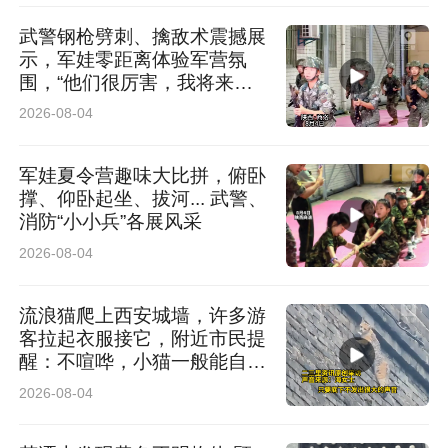
近年来，府谷县大力发展特色农业产业，“府谷黄
武警钢枪劈刺、擒敌术震撼展
米”“府谷海红果”系列产品以及小米、绿豆、羊肉
示，军娃零距离体验军营氛
围，“他们很厉害，我将来也
等农特产品深受市场青睐。全县农业特色产业产
想当军人”
2026-08-04
值稳步增长，已成为带动农民增收、推进乡村全
面振兴的重要支撑。
军娃夏令营趣味大比拼，俯卧
撑、仰卧起坐、拔河... 武警、
消防“小小兵”各展风采
2026-08-04
流浪猫爬上西安城墙，许多游
客拉起衣服接它，附近市民提
醒：不喧哗，小猫一般能自行
脱困
2026-08-04