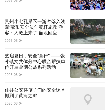
2026-08-04
贵州小七孔景区一游客落入浅
瀑湍流 安全员伸黄杆施救 游
客：人救上来了 当地回应：
完全按照救援标准，景区跟进
2026-08-04
处理
艺启夏日，安全“童行” ——张
滩镇文共体分中心联合帮扶单
位开展暑期公益系列活动
2026-08-04
佳县公安将孩子们的安全课堂
搬到了黄河之畔
2026-08-04