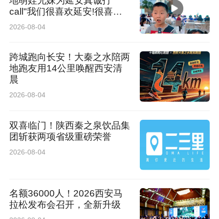
地萌娃兄妹为延安真诚打
call"我们很喜欢延安!很喜欢
陕北民歌!“
2026-08-04
跨城跑向长安！大秦之水陪两
地跑友用14公里唤醒西安清
晨
2026-08-04
双喜临门！陕西秦之泉饮品集
团斩获两项省级重磅荣誉
2026-08-04
名额36000人！2026西安马
拉松发布会召开，全新升级