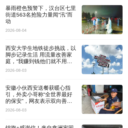
暴雨橙色预警下，汉台区七里
街道563名抢险力量闻“汛”而
动
2026-08-04
西安大学生地铁徒步挑战，以
脚步记录生活 用流量改善家
庭，“我赚到钱他们就不用早
起了”
2026-08-03
安徽小伙西安送餐获暖心指
引，外卖小哥称“全世界最好
的保安”，网友表示双向善意
温暖相逢
2026-08-03
锦旗+感谢信！来自鑫洲家园