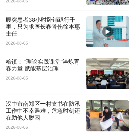
2026-08-05
共拓、利益共享，实现跨区域的产业协同发展，
腰突患者38小时卧铺趴行千
不断构建“以销促产、以产助农、以农富民”的新
里，只为求医长春骨伤徐本惠
局面。
主任
2026-08-05
哈镇： “理论实践课堂”淬炼青
春力量 赋能基层治理
2026-08-05
汉中市南郑区一村支书在防汛
工作中不幸遇难，危急时刻还
在助他人脱困
2026-08-05