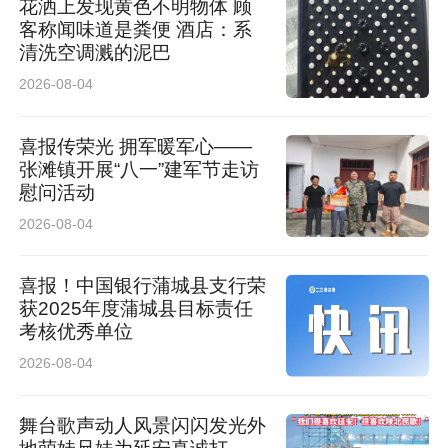
花洒上发现黄色不明物体 顾
客称闻味道是粪便 酒店：系
清洗空调溅的泥巴
（吕小慧 刘建强）
2026-08-04
喜报传荣光 拥军暖军心——
张滩镇开展“八一”建军节走访
慰问活动
2026-08-04
喜报！中国银行蒲城县支行荣
获2025年度蒲城县目标责任
考核优秀单位
2026-08-04
舞台歌声动人风景闪闪发光外