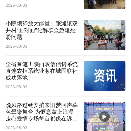
2026-08-03
小院坝释放大能量：张滩镇双
井村“面对面”化解群众急难愁
盼问题
2026-08-03
全省首笔！陕西农信信贷系统
直连农担系统业务在城固联社
成功落地
2026-08-03
晚风路过延安捎来旧梦回声暮
色晕染舞台 为惬意蒙上浪漫
走心爱情专场每首都像在诉说
温柔
2026-08-03