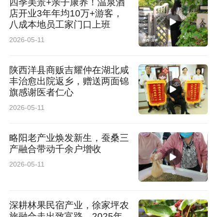
四季美景+亲子康养！温泉酒
店开业3年年均10万+游客，
八成本地员工家门口上班
2026-05-11
陕西洋县商贩吉耀仲在湖北咸
丰治愈出院返乡，赠送两面锦
旗感谢医者仁心
2026-05-11
略阳老产业焕发新生，蚕桑三
产融合带动千余户增收
2026-05-11
深耕林果民宿产业，徐家坪农
旅融合走出致富路，2025年