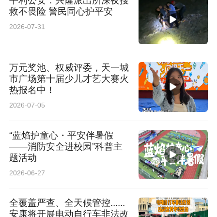
平利公安：兴隆派出所深夜搜
救不畏险 警民同心护平安
2026-07-31
万元奖池、权威评委，天一城
市广场第十届少儿才艺大赛火
热报名中！
2026-07-05
“蓝焰护童心・平安伴暑假
——消防安全进校园”科普主
题活动
2026-06-27
全覆盖严查、全天候管控......
安康将开展电动自行车非法改