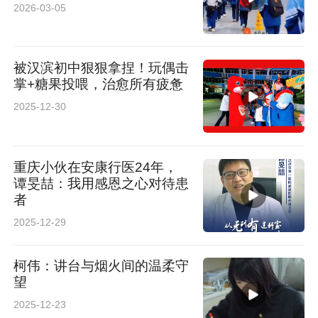
2026-03-05
被汉滨初中狠狠拿捏！玩偶击
掌+糖果投喂，治愈所有疲惫
2025-12-30
重庆小伙在安康行医24年，
谭旻喆：我用感恩之心对待患
者
2025-12-29
柯伟：讲台与烟火间的温柔守
望
2025-12-23