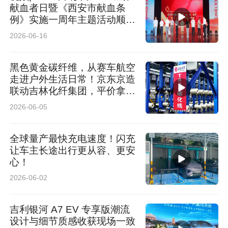
献血者日暨《西安市献血条
例》实施一周年主题活动顺利
举办
2026-06-16
黑色黄金碳纤维，从赛车航空
走进户外生活日常！京东京造
联动吉林化纤集团，平价拿下
轻量化好物
2026-06-05
全球量产最快充电速度！闪充
让车主长途出行更从容、更安
心！
2026-06-02
吉利银河 A7 EV 专享版潮流
设计与细节质感收获现场一致