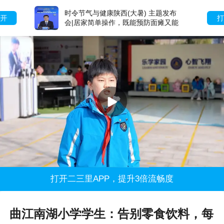
时令节气与健康陕西(大暑) 主题发布
打开
会|居家简单操作，既能预防面瘫又能
促进面部年轻化
打开二三里APP，提升3倍流畅度
曲江南湖小学学生：告别零食饮料，每