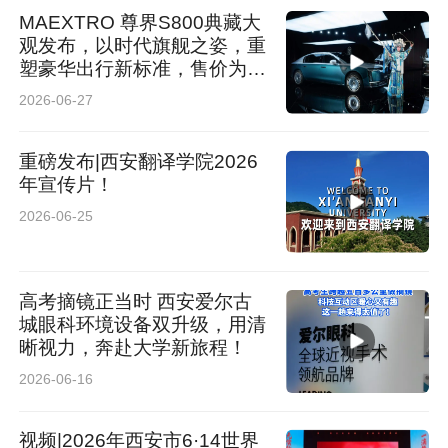
MAEXTRO 尊界S800典藏大
观发布，以时代旗舰之姿，重
塑豪华出行新标准，售价为
72.8万元-117.8万元！
2026-06-27
重磅发布|西安翻译学院2026
年宣传片！
2026-06-25
高考摘镜正当时 西安爱尔古
城眼科环境设备双升级，用清
晰视力，奔赴大学新旅程！
2026-06-16
视频|2026年西安市6·14世界