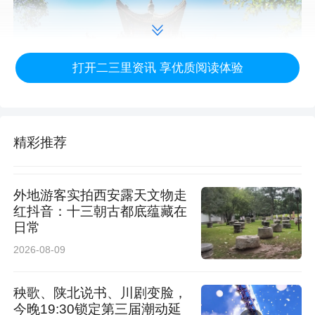
打开二三里资讯 享优质阅读体验
精彩推荐
图为汉中市博物馆（古汉台）望江楼。
外地游客实拍西安露天文物走
红抖音：十三朝古都底蕴藏在
日常
在城市更新与文旅活化中，汉台坚守敬畏历史、
2026-08-09
尊重居民、克制开发理念，精心保护东关老街、
中山街等历史街巷，保留原住民生活场景与市井
秧歌、陕北说书、川剧变脸，
烟火，不搞大拆大建，拒绝同质化开发。同步推
今晚19:30锁定第三届潮动延