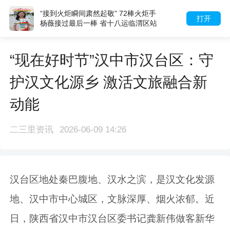
“接到火炬瞬间肃然起敬” 72棒火炬手
打开
杨薇接过最后一棒 省十八运临渭区站
完成火炬传递
“现在好时节”汉中市汉台区：守
护汉文化源乡 激活文旅融合新
动能
二三里资讯
2026-06-09 14:26
汉台区地处秦巴腹地、汉水之滨，是汉文化发源
地、汉中市中心城区，文脉深厚、烟火浓郁。近
日，陕西省汉中市汉台区委书记龚新伟做客新华