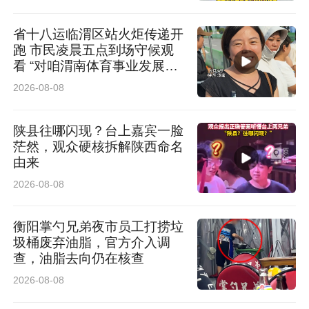
态，构建多层次住宿体系与暖心服务保障，全力
省十八运临渭区站火炬传递开
跑 市民凌晨五点到场守候观
打造文旅集散高地、秦巴康养福地、全国研学样
看 “对咱渭南体育事业发展充
板。
满信心”
2026-08-08
节目最后，龚新伟向全国游客与投资者发出诚挚
陕县往哪闪现？台上嘉宾一脸
邀约：寻根汉台，读懂汉人老家；养心汉台，尽
茫然，观众硬核拆解陕西命名
由来
享山水治愈；旅居汉台，慢享烟火时光；兴业汉
2026-08-08
台，共享发展机遇。山水藏古韵，烟火润汉台，
汉台欢迎八方来客。
衡阳掌勺兄弟夜市员工打捞垃
圾桶废弃油脂，官方介入调
查，油脂去向仍在核查
新华网《对话山海》“现在好时节” 系列，聚焦文
2026-08-08
旅融合创新、县域经济提质与特色城市打造，通