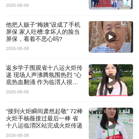
2026-08-08
他把人贩子“梅姨”设成了手机
屏保 家人吐槽:拿坏人的脸当
屏保，看着不恶心吗?
2026-08-08
返乡学子围观省十八运火炬传
递 现场人声沸腾氛围热烈 “心
底热血翻涌 作为临渭人很荣
图为兴汉胜境景区。
耀”
2026-08-08
龚新伟表示，汉台聚焦丰供给、补住宿、延消
“接到火炬瞬间肃然起敬” 72棒
费、优服务，推动游客从 “路过” 向 “留下” 转变，
火炬手杨薇接过最后一棒 省
十八运临渭区站完成火炬传递
从观光游向深度体验游升级。区域加快天台山、
2026-08-08
黄花河景区提质，培育森林康养、温泉度假业