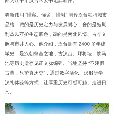
图为汉中市汉台区委书记龚新伟。
龚新伟用 “懂藏、懂舍、懂融” 阐释汉台独特城市
品格：藏的是历史定力与发展耐心，舍的是短期
利益以守护生态底色，融的是南北风情、古今文
脉与市井人心。他介绍，汉台拥有 2400 多年建
城史，是汉朝肇基之地，古汉台、拜将坛、饮马
池等历史遗存见证文脉绵延。当地坚持 “不建假
古董，只护真历史”，通过数字活化、汉服研学、
汉礼体验等方式，让厚重历史可感可触、走进日
常。