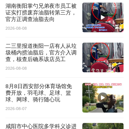
过权威对话挖掘地方资源禀赋、分享发展经验、
湖南衡阳掌勺兄弟夜市员工被
证实打捞废弃油脂转第三方，
传播城市品牌。此次对话汉台区，生动展现这片
官方正调查油脂去向
汉文化原乡以文脉为魂、以生态为基、以烟火为
2026-08-08
韵，在传承中创新、在融合中提质，走出一条有
根、有魂、有温度的文旅高质量发展之路，让
二三里报道衡阳一店有人从垃
圾桶内捞油脂后，官方介入调
“汉人老家” 的城市名片更加鲜明动人。
查，核查后确系该店员工
2026-08-08
来源：新华网客户端
8月8日西安部分体育场馆免
费开放，羽毛球、足球、篮
球、网球、骑行随心玩
2026-08-07
咸阳市中心医院多学科义诊进