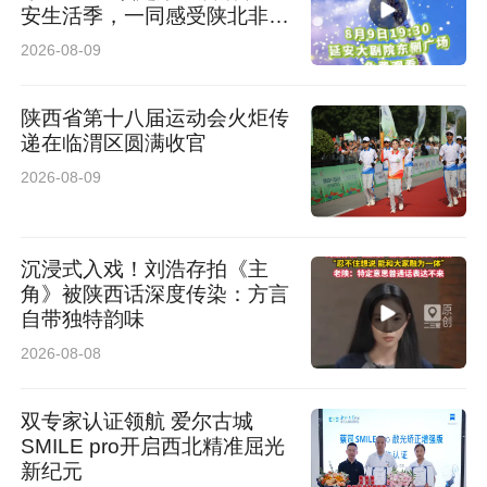
安生活季，一同感受陕北非遗
进背街小巷微改造、口袋公园建设，实现文脉保
魅力
2026-08-09
护、民生改善与文旅引流协同共进，让老街既有
岁月质感，更有生活温度。
陕西省第十八届运动会火炬传
递在临渭区圆满收官
围绕 “一区三带三板块” 全域文旅格局，汉台以
2026-08-09
“文旅 +” 激活发展新动能。推动 “文旅 + 农业”，
以油菜花海为媒，打造花海小火车、低空观光、
沉浸式入戏！刘浩存拍《主
角》被陕西话深度传染：方言
田园市集，变一季赏花为全年可游；做强 “文旅 +
自带独特韵味
夜间经济”，点亮天汉长街、前进路夜市，融合非
2026-08-08
遗展演、特色美食，拉长消费链条；深耕 “文旅 +
双专家认证领航 爱尔古城
研学”，构建汉文化、农耕、自然、国防四大课程
SMILE pro开启西北精准屈光
体系，打造全龄段研学样板。
新纪元