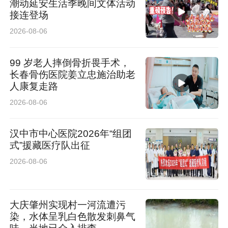
潮动延安生活季晚间文体活动
接连登场
2026-08-06
99 岁老人摔倒骨折畏手术，
长春骨伤医院姜立忠施治助老
人康复走路
2026-08-06
汉中市中心医院2026年“组团
式”援藏医疗队出征
2026-08-06
大庆肇州实现村一河流遭污
染，水体呈乳白色散发刺鼻气