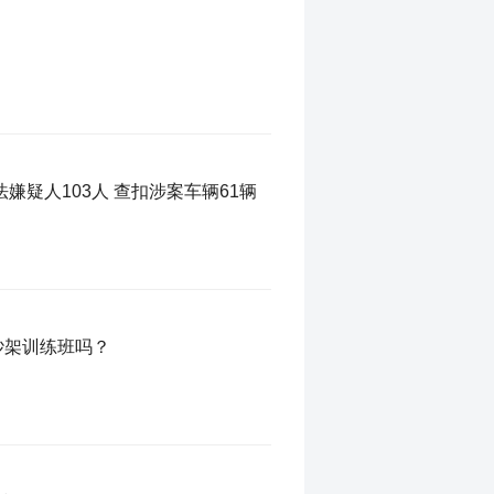
法嫌疑人103人 查扣涉案车辆61辆
吵架训练班吗？