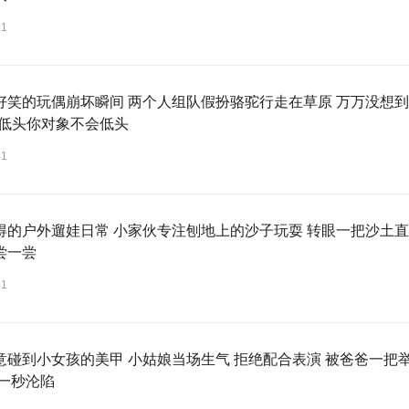
31
好笑的玩偶崩坏瞬间 两个人组队假扮骆驼行走在草原 万万没想到
道低头你对象不会低头
31
得的户外遛娃日常 小家伙专注刨地上的沙子玩耍 转眼一把沙土直
尝一尝
31
意碰到小女孩的美甲 小姑娘当场生气 拒绝配合表演 被爸爸一把
下一秒沦陷