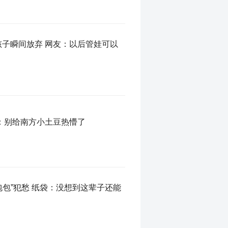
孩子瞬间放弃 网友：以后管娃可以
友：别给南方小土豆热懵了
包包”犯愁 纸袋：没想到这辈子还能