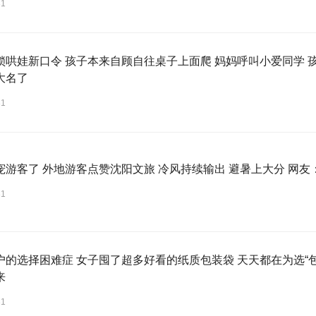
31
锁哄娃新口令 孩子本来自顾自往桌子上面爬 妈妈呼叫小爱同学 
大名了
31
宠游客了 外地游客点赞沈阳文旅 冷风持续输出 避暑上大分 网
31
户的选择困难症 女子囤了超多好看的纸质包装袋 天天都在为选“
来
31