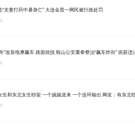
造“夫妻打药中暑身亡” 大连金普一网民被行政处罚
02
年”改装电摩飙车 路面炫技 鞍山公安重拳整治“飙车炸街” 抓获违
02
女生和东北女生吵架 一个娓娓道来 一个连环输出 网友：有东北
02