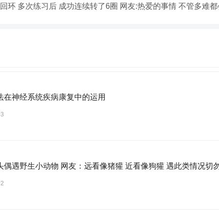
回环 多次练习后 成功连续转了6圈 网友:热爱的事情 不管多难
法在神经系统疾病康复中的运用
03
头偶遇野生小动物 网友：远看像猪獾 近看像狗獾 遇此类情况切
02