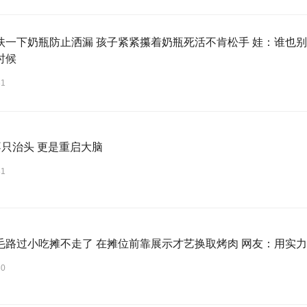
扶一下奶瓶防止洒漏 孩子紧紧攥着奶瓶死活不肯松手 娃：谁也别
时候
31
不只治头 更是重启大脑
31
毛路过小吃摊不走了 在摊位前靠展示才艺换取烤肉 网友：用实
30