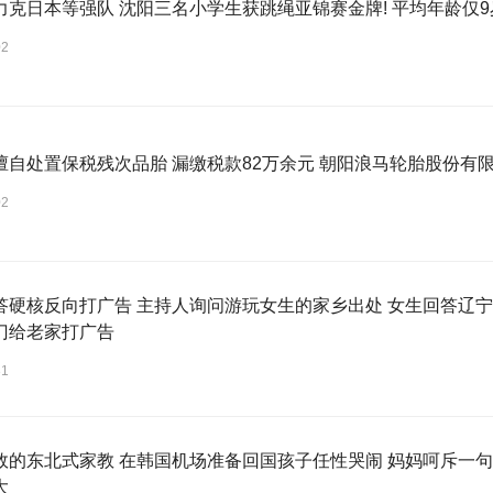
力克日本等强队 沈阳三名小学生获跳绳亚锦赛金牌! 平均年龄仅9
02
擅自处置保税残次品胎 漏缴税款82万余元 朝阳浪马轮胎股份有限
02
答硬核反向打广告 主持人询问游玩女生的家乡出处 女生回答辽宁
门给老家打广告
31
效的东北式家教 在韩国机场准备回国孩子任性哭闹 妈妈呵斥一句
大