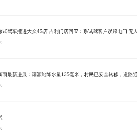
吉利星愿试驾
06
暴雨最新进展：灞源站降水量135毫米，村民已安全转移，道路
06
试
06