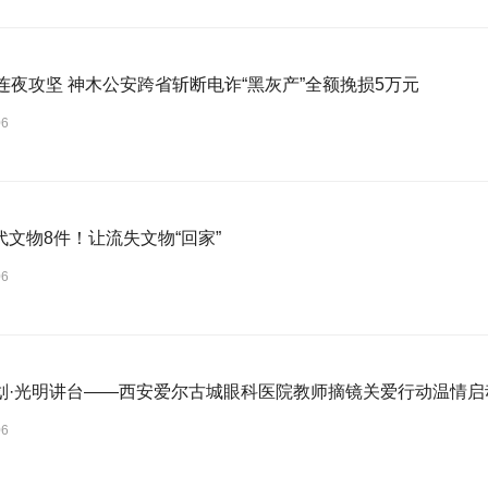
时连夜攻坚 神木公安跨省斩断电诈“黑灰产”全额挽损5万元
06
代文物8件！让流失文物“回家”
06
划·光明讲台——西安爱尔古城眼科医院教师摘镜关爱行动温情启
06