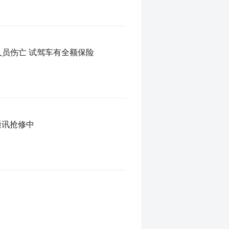
车撞进大众4S店 吉利门店回应：系试驾客户误踩电门 无人员伤亡 试驾车有全额保险
通讯抢修中