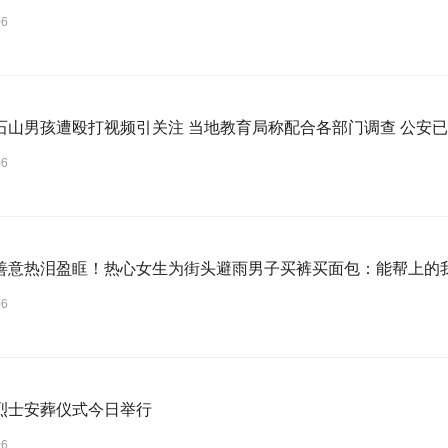
06
石山男孩遭殴打视频引关注 当地教育局称配合各部门调查 公安已受
06
善意热泪盈眶！热心女生为街头避雨男子买裤买面包：能帮上的
06
烈士安葬仪式今日举行
06