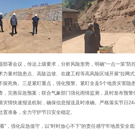
题部署会议，传达上级要求，分析风险形势，明确“一点一策”防
术力量对隐患点、高陡边坡、在建工程等高风险区域开展“拉网式
不留死角。三是紧盯重点，强化预警。紧盯全县5个地质灾害隐患
查，完善应急预案；联合气象部门强化雨情监测，及时发布预警
情灾情快速报送机制，确保信息报送及时准确。严格落实节日24
处置准备，全力守护节日安全稳定。
看”，强化应急值守，以“时时放心不下”的责任感守牢地质安全