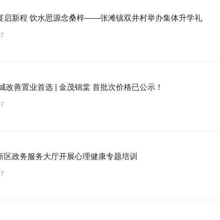
宴启新程 饮水思源念桑梓——张滩镇双井村举办集体升学礼
07
主城改善置业首选 | 金茂锦棠 首批次价格已公示！
07
新区政务服务大厅开展心理健康专题培训
07