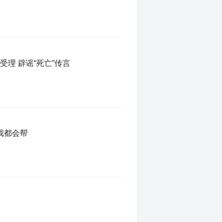
理 辟谣“死亡”传言
我都会帮