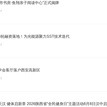
城市书房·鱼翔亲子阅读中心”正式揭牌
07
B轮融资落地！为光能源聚力SST技术迭代
07
学会客厅落户西安高新区
07
汉 健体启新章 2026陕西省“全民健身日”主题活动8月8日汉中