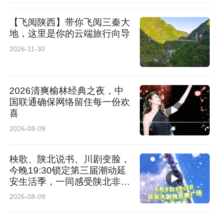
【飞阅陕西】带你飞阅三秦大
地，这里是你的云端旅行向导
2026-11-30
2026清爽榆林经典之夜，中
国联通确保网络留住每一份欢
喜
2026-08-09
秧歌、陕北说书、川剧变脸，
今晚19:30锁定第三届潮动延
安生活季，一同感受陕北非遗
魅力
2026-08-09