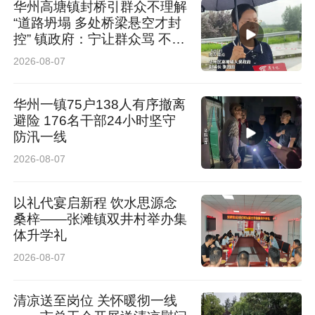
华州高塘镇封桥引群众不理解
“道路坍塌 多处桥梁悬空才封
控” 镇政府：宁让群众骂 不让
群众哭
2026-08-07
华州一镇75户138人有序撤离
避险 176名干部24小时坚守
防汛一线
2026-08-07
以礼代宴启新程 饮水思源念
桑梓——张滩镇双井村举办集
体升学礼
2026-08-07
清凉送至岗位 关怀暖彻一线