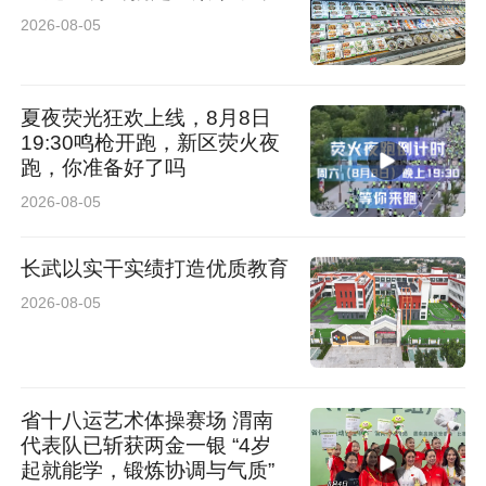
年起，创新推出BBC职域服务模式，打通企事业
2026-08-05
单位与职工的保障服务链路，将服务触角延伸至
职工个人及其家庭——通过与企事业单位公对公
夏夜荧光狂欢上线，8月8日
19:30鸣枪开跑，新区荧火夜
合作，为单位职工定制保险方案和服务方案。并
跑，你准备好了吗
依托员工制专业服务团队和项目制的组织形式，
2026-08-05
通过集中宣讲服务与一对一服务相结合，线上服
长武以实干实绩打造优质教育
务与线下面对面服务相结合的服务方式，为职工
2026-08-05
及家属持续提供满足其全生命周期的养老、健
康、医疗保障方案。截至2026年6月，职域服务
模式已累计服务企业超4万家，服务企业员工及
省十八运艺术体操赛场 渭南
家庭超1800万人。
代表队已斩获两金一银 “4岁
起就能学，锻炼协调与气质”