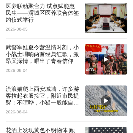
医养联动聚合力 试点赋能惠
其家属的保障缺口进行补充，并特别开发了包括
民生——渭城区医养联合体签
医护卫士、传染病确诊保障、职业风险保障等专
约仪式举行
2026-08-05
属产品，累计覆盖282万名医护工作者。此外，
公司还针对公安、教育、电力等行业推出特色化
武警军娃夏令营温情时刻，小
保障方案，全面提升行业职工的保障水平与获得
小战士唱响两首经典红歌，激
昂又深情，唱出了青春信仰
感。
2026-08-04
今年“7.8”活动期间，泰康养老积极响应行业号
流浪猫爬上西安城墙，许多游
召，围绕“奋进‘十五五’，保险让前行更有底气”主
客拉起衣服接它，附近市民提
醒：不喧哗，小猫一般能自行
题，组织开展“不忘初心·保险同行”主题快闪、保
脱困
2026-08-04
险知识公益答题、“保险五进入”等线上线下活
动。各地分支机构深入社区、企业设立便民服务
花洒上发现黄色不明物体 顾