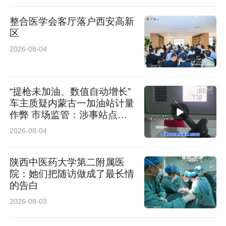
整合医学会客厅落户西安高新
区
2026-08-04
“提枪未加油、数值自动增长”
车主质疑内蒙古一加油站计量
作弊 市场监管：涉事站点停
业 加油机封存送检
2026-08-04
陕西中医药大学第二附属医
院：她们把随访做成了最长情
的告白
2026-08-03