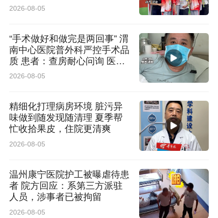
2024年12月，作为构建中国“三支柱”养老保险体
2026-08-05
系的关键一环，个人养老金政策正式全国铺开，
“手术做好和做完是两回事” 渭
泰康养老依托BBC职域服务模式，开始为企事业
南中心医院普外科严控手术品
单位职工提供包含政策宣讲、咨询等在内的全方
质 患者：查房耐心问询 医护
认真负责
2026-08-05
位养老规划服务，截至2026年6月，累计已服务
超过10000家企事业单位的43万名客户，服务客
精细化打理病房环境 脏污异
户数位居行业前列。此外，泰康养老的个人养老
味做到随发现随清理 夏季帮
忙收拾果皮，住院更清爽
金客户呈现出参与度高、缴存金额高、继续率
2026-08-05
高、缴费期长、服务期长的特点。泰康养老还将
个人养老金服务延伸到医养康宁全生命周期服务
温州康宁医院护工被曝虐待患
者 院方回应：系第三方派驻
和重疾、意外等家庭综合保障。
人员，涉事者已被拘留
2026-08-05
养老金融服务的品质升级，离不开一支高素质的