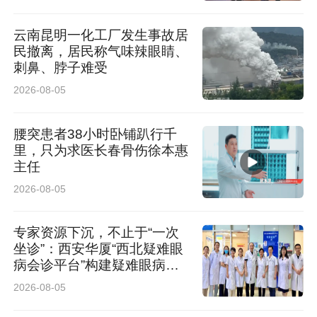
专业队伍。近年来，泰康养老先后组织各级服务
云南昆明一化工厂发生事故居
民撤离，居民称气味辣眼睛、
团队参与人力资源和社会保障部社会保障能力建
刺鼻、脖子难受
设中心、毕马威中国主办的两大专项培训，着力
2026-08-05
提升服务团队在“养老规划”“个税申报”等领域的专
腰突患者38小时卧铺趴行千
业能力，推动服务人员“持证上岗”。
里，只为求医长春骨伤徐本惠
主任
多年服务广大企事业单位职工群体，泰康养老还
2026-08-05
针对部分行业的风险特性，推出行业适配性保障
产品。以医务人员为例，公司积极响应健康中国
专家资源下沉，不止于“一次
坐诊”：西安华厦“西北疑难眼
战略，致力于构建关爱医务工作者的长效保障机
病会诊平台”构建疑难眼病协
同诊疗闭环
制。截至2025年底，累计为近4700家医院搭建
2026-08-05
职工福利自选平台，为近100万名医护工作者及