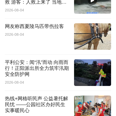
救 游客：人救上来了 当地回
应：完全按照救援标准
2026-08-04
网友称西夏陵马匹带伤拉客
2026-08-04
平利公安：闻“汛”而动 向雨而
行！正阳派出所全力筑牢汛期
安全防护网
2026-08-04
热线+网格听民声 公益暑托解
民忧 ——公园社区办好民生
实事暖民心