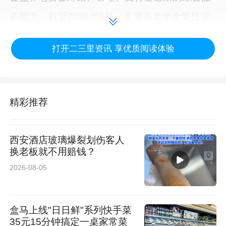
务能力。截至2026年6月，泰康养老年金受托管
理规模超7600亿元。自2013年公开披露数据以
打开二三里资讯 享优质阅读体验
来，公司企业年金受托年均规模增速达34.46%，
远超市场平均增速20.48%。截至2025年末，泰
康养老管理的10个集合计划近三年累计综合收益
精彩推荐
超过11.19%（市场平均值），6个集合计划近三
年累计综合收益位列市场前十。其中，泰康通泰
西安酒店玻璃爆裂划伤客人
企业年金集合计划近三年累计综合收益达
换老板就不用赔钱？
2026-08-05
16.50%，收益高居全市场第一。
在深入推进二三支柱融合发展的实践中，泰康养
盒马上线"日日鲜"系列快手菜
老精准洞察不同行业的差异化保障需求。自2013
35元15分钟搞定一桌家常菜