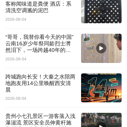
客称闻味道是粪便 酒店：系
点，开展金融知识普及和公益服务，向社会公众
清洗空调溅的泥巴
广泛传递保险的温度与责任。
2026-08-04
奋进“十五五”，保险让前行更有底气。立足新起
“哥哥，我替你看今天的中国”
点，泰康养老将紧扣时代脉搏，以二三支柱融合
云南16岁少年祭同龄烈士潸
然泪下，一场跨越40年的青
发展为核心引擎，将“长寿、健康、富足”的愿景
春对话感动全网
2026-08-04
转化为更坚实的服务能力，筑牢民生保障网，护
航每一个家庭奔赴更有底气的幸福明天，在服务
跨城跑向长安！大秦之水陪两
地跑友用14公里唤醒西安清
中国式现代化的伟大进程中贡献专业保险力量。
晨
2026-08-04
贵州小七孔景区一游客落入浅
瀑湍流 景区安全员伸黄杆施