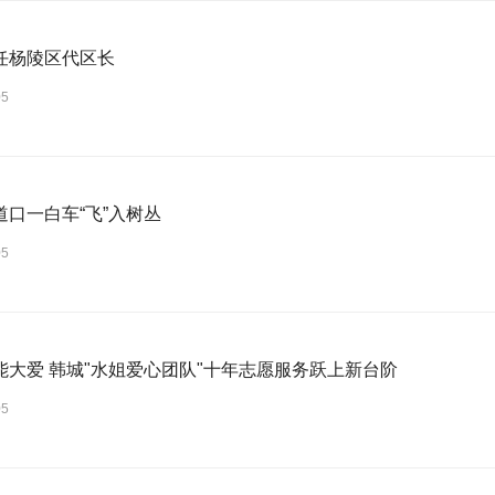
任杨陵区代区长
05
道口一白车“飞”入树丛
05
能大爱 韩城"水姐爱心团队"十年志愿服务跃上新台阶
05