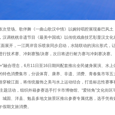
依次登场。歌伴舞《一曲山歌汉中情》以婉转唱腔展现秦巴风土
，汉调桄桄非遗节目《最美中国戏》以传统戏曲技艺彰显汉文化
江面展开，一江两岸音乐喷泉同步启动，水陆联动的演出形式，
进行技术赛、冲刺赛预/决赛，次日将进行耐力赛与冲刺赛决赛。
+”融合理念，6月11日至16日期间配套推出全民健身展演、水
的特色消费集市，分设体育、康养、非遗、消费、青春集市等五
游穿梭江面，将传统服饰之美与水上运动结合，打造标志性赛事
夜”主题活动，组织外籍参赛选手打卡市博物馆、“爱转角”文化街
、城固、洋县、勉县多地文旅景区推出参赛专属优惠，选手凭有
午假期文旅消费。