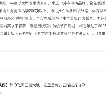
给，构建以大型赛事为牵引、水上户外赛事为品牌，聚焦“跟着赛
均举办赛事活动200项以上。通过推介体旅精品线路、体育融合
系释放经济“乘数”效应。全市先后承办了中国桨板超级联赛、国
际国内高水平赛事，近期围绕端午传统节日周期，精心策划了20
市第二届桨板公开赛暨西乡县首届桨板比赛等品牌赛事活动，用赛
陕西】带你飞阅三秦大地，这里是你的云端旅行向导
30