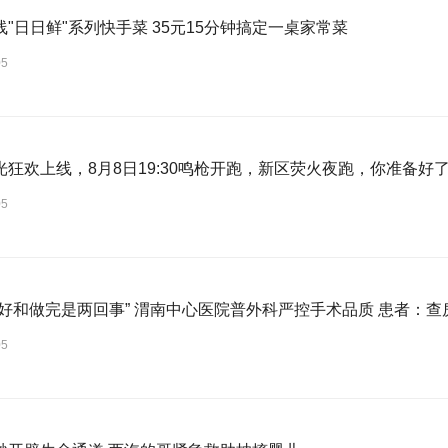
"日日鲜"系列快手菜 35元15分钟搞定一桌家常菜
05
光狂欢上线，8月8日19:30鸣枪开跑，新区荧火夜跑，你准备好
05
做好和做完是两回事” 渭南中心医院普外科严控手术品质 患者：查
05