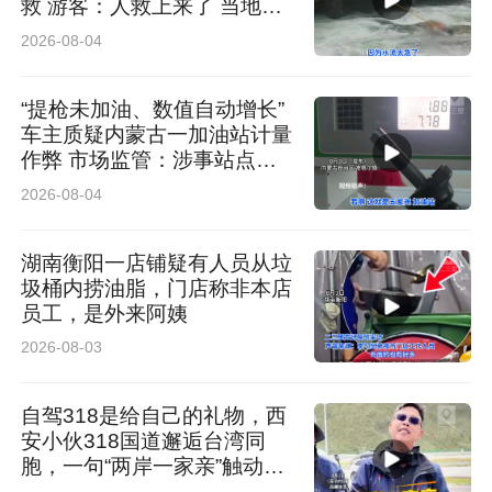
救 游客：人救上来了 当地回
应：完全按照救援标准
2026-08-04
“提枪未加油、数值自动增长”
车主质疑内蒙古一加油站计量
作弊 市场监管：涉事站点停
业 加油机封存送检
2026-08-04
湖南衡阳一店铺疑有人员从垃
圾桶内捞油脂，门店称非本店
员工，是外来阿姨
2026-08-03
自驾318是给自己的礼物，西
安小伙318国道邂逅台湾同
胞，一句“两岸一家亲”触动人
心