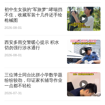
初中生女孩的"军旅梦":哮喘挡
不住，收藏军装十几件还手绘
枪械图
2026-08-01
西安多雨交警暖心提示 积水
切勿强行涉水通行
2026-08-01
三位博士同台比拼小学数学题
纷纷较劲，印证家长辅导作业
一点都不轻松
2026-07-31