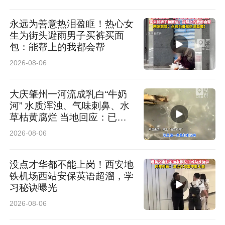
永远为善意热泪盈眶！热心女
生为街头避雨男子买裤买面
包：能帮上的我都会帮
2026-08-06
大庆肇州一河流成乳白“牛奶
河” 水质浑浊、气味刺鼻、水
草枯黄腐烂 当地回应：已介
入排查
2026-08-06
没点才华都不能上岗！西安地
铁机场西站安保英语超溜，学
习秘诀曝光
2026-08-06