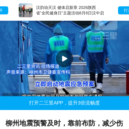
汉韵动天汉 健体启新章 2026陕西
打开
省“全民健身日”主题活动8月8日汉中启
动
打开二三里APP，提升3倍流畅度
柳州地震预警及时，靠前布防，减少伤