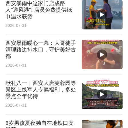
西安暴雨中这家门店成路
人"避风港"! 店员免费提供纸
巾温水获赞
2026-07-31
西安暴雨暖心一幕：大哥徒手
清理路边排水口，守护美好古
都
2026-07-31
献礼八一｜西安大唐芙蓉园等
景区上线军人专属福利，多处
景点全年优待
2026-07-31
8岁男孩夏夜独自在地铁口卖