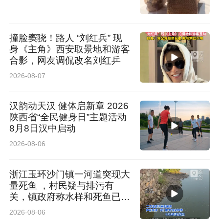
撞脸窦骁！路人 “刘红兵” 现
身《主角》西安取景地和游客
合影，网友调侃改名刘红乒
2026-08-07
汉韵动天汉 健体启新章 2026
陕西省“全民健身日”主题活动
8月8日汉中启动
2026-08-06
浙江玉环沙门镇一河道突现大
量死鱼 ，村民疑与排污有
关，镇政府称水样和死鱼已送
检
2026-08-06