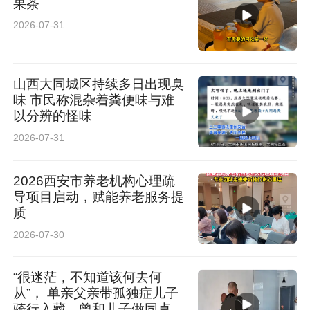
果茶
2026-07-31
山西大同城区持续多日出现臭
味 市民称混杂着粪便味与难
以分辨的怪味
2026-07-31
2026西安市养老机构心理疏
导项目启动，赋能养老服务提
质
2026-07-30
“很迷茫，不知道该何去何
从”， 单亲父亲带孤独症儿子
骑行入藏，曾和儿子做同桌陪