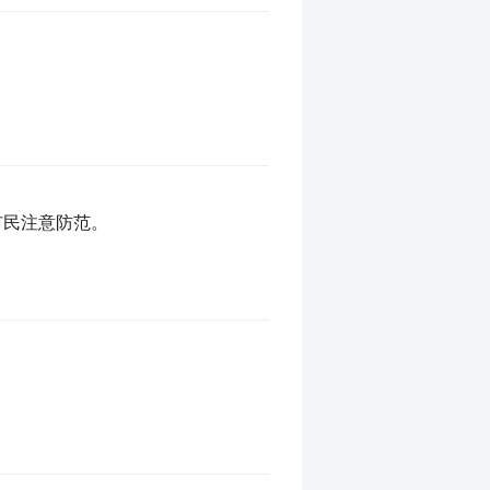
市民注意防范。