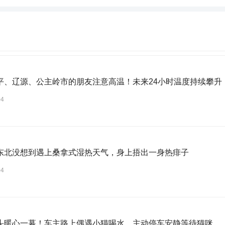
平、辽源、公主岭市的朋友注意高温！未来24小时温度持续攀升
04
东北没想到遇上桑拿式湿热天气，身上捂出一身热痱子
04
头暖心一幕！车主路上偶遇小猫喝水，主动停车安静等待猫咪