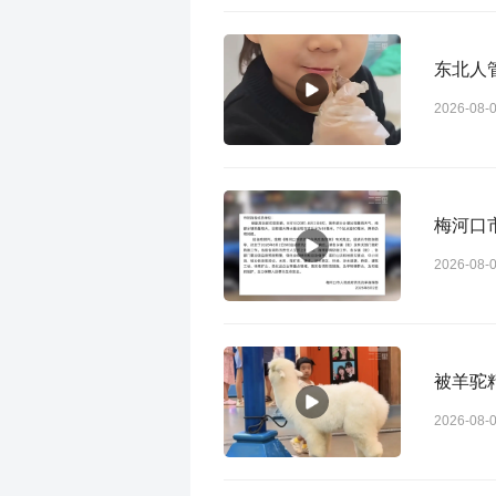
东北人
2026-08-
梅河口
2026-08-
被羊驼
2026-08-