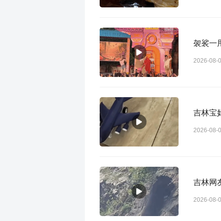
袈裟一
2026-08-
吉林宝
2026-08-
吉林网
2026-08-