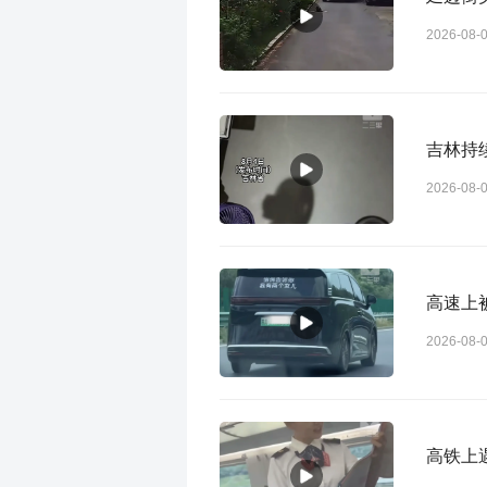
2026-08-
吉林持
2026-08-
高速上
2026-08-
高铁上