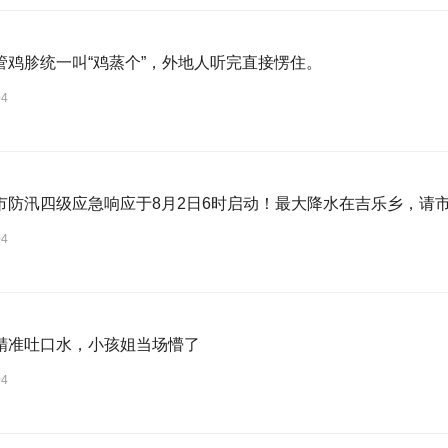
管鸡胗统一叫“鸡蒸个”，外地人听完直接愣住。
04
市防汛四级应急响应于8月2日6时启动！最大降水在吉乐乡，请
04
精准吐口水，小孩姐当场懵了
04