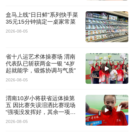
统阐明了MECP2突变干扰多能干细胞命运决定的
盒马上线"日日鲜"系列快手菜
多层级调控网络，既拓展了表观遗传调控与染色
35元15分钟搞定一桌家常菜
质高级结构交互作用的理论认知，更为Rett综合
2026-08-05
征的早期生物标志物筛选、靶向干预药物研发提
供了全新靶点与方向，具有重要的科学价值与临
省十八运艺术体操赛场 渭南
代表队已斩获两金一银 “4岁
床转化意义。
起就能学，锻炼协调与气质”
2026-08-05
这项成果不光填补了医学界基础理论空白，更有
实实在在的民生价值：为以后快速筛查患病儿
渭南10岁小将获省运体操第
童、研发对症治疗新药，找到了全新的研究方向
五 因比赛失误泪洒比赛现场
“强项没发挥好，其余一项比
和靶点，未来有望实现该病早期干预，减轻患病
一项高”
2026-08-05
孩子和家庭的痛苦。