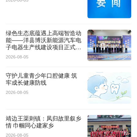
2026-08-05
Rett综合征是由MECP2基因功能缺失突变主导的
严重X连锁性神经发育障碍，为女性儿童智力残
绿色生态底蕴遇上高端智造动
疾的重要病因，患儿多表现在出生后6-18个月的
能——洋县博沃新能源汽车电
子电器生产线建设项目正式投
正常发育后逐步出现语言运动能力倒退、手部刻
产
2026-08-05
板动作、癫痫等典型神经症状，同时伴随呼吸、
消化、骨骼等多系统损伤，目前临床尚无根治手
守护儿童青少年口腔健康 筑
牢成长健康防线
段。
2026-08-05
既往学界对MECP2的研究多聚焦于分化后的成熟
神经元，对该基因在胚胎发育早期、干细胞阶段
靖边王渠则镇：凤归故里叙乡
的细胞命运调控作用及疾病启动机制认识不足，
情 巾帼同心建家乡
2026-08-05
始终是领域内亟待破解的核心科学问题，也是临