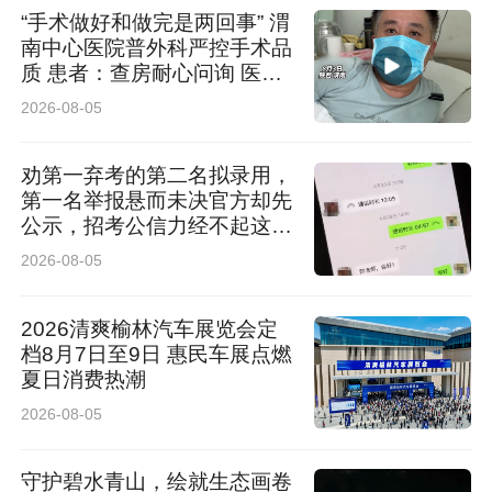
“手术做好和做完是两回事” 渭
来源：延大咸阳医院
南中心医院普外科严控手术品
质 患者：查房耐心问询 医护
认真负责
2026-08-05
劝第一弃考的第二名拟录用，
第一名举报悬而未决官方却先
公示，招考公信力经不起这般
消耗
2026-08-05
2026清爽榆林汽车展览会定
档8月7日至9日 惠民车展点燃
夏日消费热潮
2026-08-05
守护碧水青山，绘就生态画卷