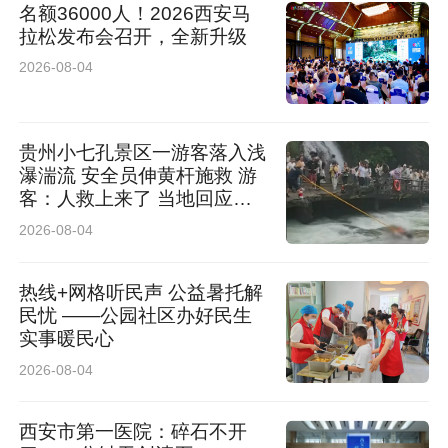
名额36000人！2026西安马
拉松发布会召开，全新升级
2026-08-04
贵州小七孔景区一游客落入浅
瀑湍流 安全员伸黄杆施救 游
客：人救上来了 当地回应：
完全按照救援标准，景区跟进
2026-08-04
处理
热线+网格听民声 公益暑托解
民忧 ——公园社区办好民生
实事暖民心
2026-08-04
西安市第一医院：碎石不开