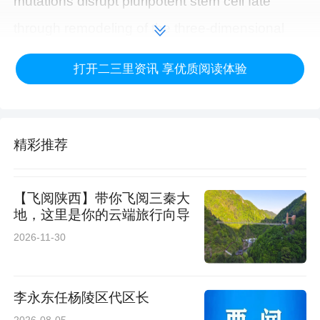
mutations disrupt pluripotent stem cell fate
through remodeling of the three-dimensional
genome》在国际权威学术期刊《Cell Death and
打开二三里资讯 享优质阅读体验
Disease》正式发表。
本次研究由西安交大黄辰教授、童东东副教授和
精彩推荐
我院王丙聚教授共同通讯作者，我院郭爱红教
授、丁江博博士参与课题研究。该成果是我院与
【飞阅陕西】带你飞阅三秦大
西安交通大学院校协同创新的又一重要标志性成
地，这里是你的云端旅行向导
果。
2026-11-30
Rett综合征
李永东任杨陵区代区长
女童专属的难治罕见病