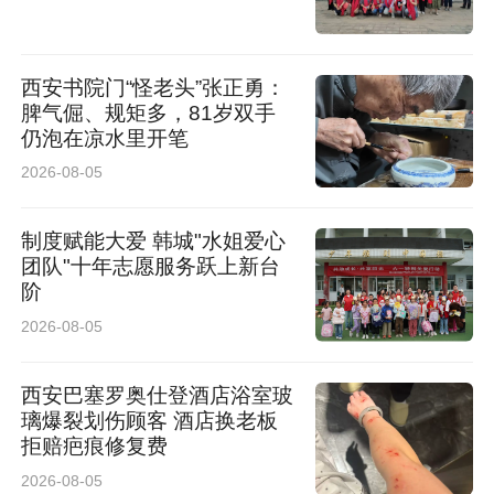
床实现早期干预的关键瓶颈。
西安书院门“怪老头”张正勇：
重大科研突破
脾气倔、规矩多，81岁双手
仍泡在凉水里开笔
解锁罕见病发病底层机制
2026-08-05
本研究团队以男性诱导多能干细胞（iPSC）为核
制度赋能大爱 韩城"水姐爱心
团队"十年志愿服务跃上新台
心模型，利用CRISPR-Cas9技术、Hi-C测序、
阶
ATAC-seq测序、ChIP-seq测序等多组学技术，
2026-08-05
首次在人类多能干细胞中系统揭示MECP2功能缺
西安巴塞罗奥仕登酒店浴室玻
失会引发全基因组范围的染色质高级结构重塑，
璃爆裂划伤顾客 酒店换老板
揭示了多能干细胞中MECP2与CTCF在三维基因
拒赔疤痕修复费
组调控中的拮抗关系。从三维基因组全局视角系
2026-08-05