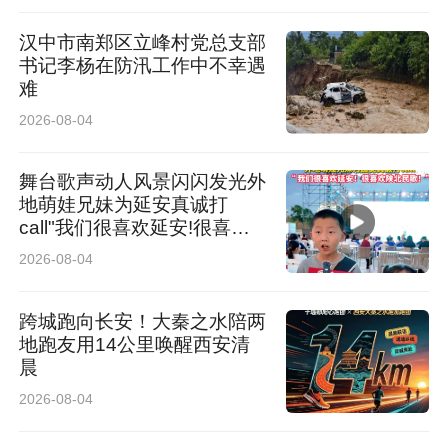
汉中市南郑区立峰村党总支部
书记李杨在防汛工作中不幸遇
难
2026-08-04
舞台歌声动人风景闪闪发光外
地萌娃兄妹为延安真诚打
call"我们很喜欢延安!很喜欢
陕北民歌!“
2026-08-04
跨城跑向长安！大秦之水陪两
地跑友用14公里唤醒西安清
晨
2026-08-04