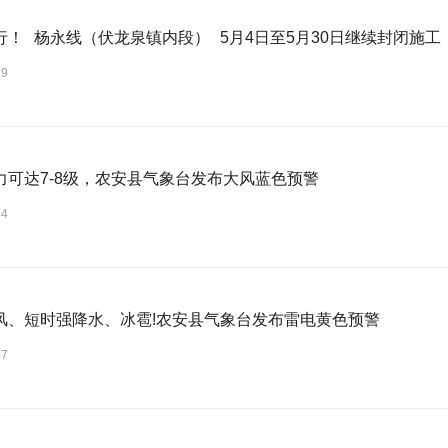
行！ 杨永线（伏龙泉镇内段） 5月4日至5月30日继续封闭施工
29
力可达7-8级，农安县气象台发布大风蓝色预警
24
风、短时强降水、冰雹!农安县气象台发布雷电黄色预警
17