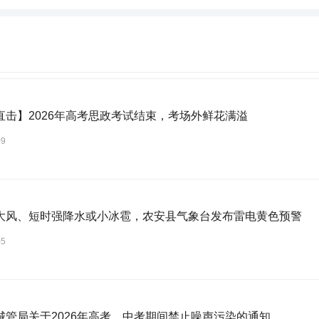
直击】2026年高考思政考试结束，考场外鲜花满溢
09
大风、短时强降水或小冰雹，农安县气象台发布雷电黄色预警
05
城管局关于2026年高考、中考期间禁止噪声污染的通知