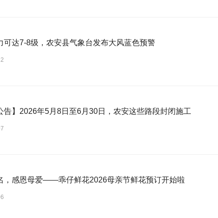
力可达7-8级，农安县气象台发布大风蓝色预警
12
公告】2026年5月8日至6月30日，农安这些路段封闭施工
07
名，感恩母爱——乖仔鲜花2026母亲节鲜花预订开始啦
06