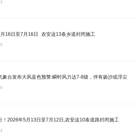
23
月16日至7月16日 农安这13条乡道封闭施工
15
气象台发布大风蓝色预警:瞬时风力达7-8级，伴有扬沙或浮尘
15
！2026年5月13日至7月12日,农安这10条道路封闭施工
12