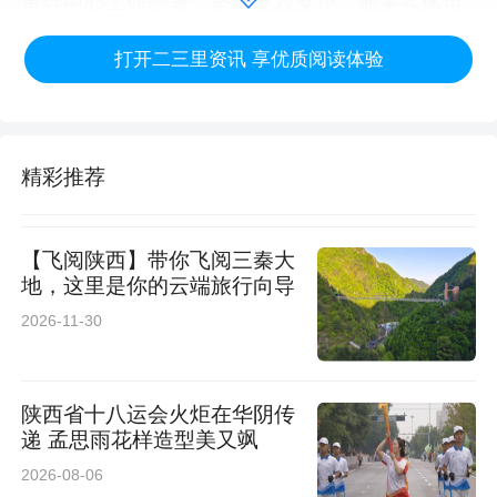
审计中心工作部署，坚守支农支小、服务实体市
场定位，以“新禾行动”为抓手，扎实推进各项任
打开二三里资讯 享优质阅读体验
务落地落实，在贷款投放质效、普惠金融推进、
资产质量管控、电子银行业务发展等方面取得阶
段性成效，实现了平稳开局。同时，全行仍存在
精彩推荐
存款增长乏力、盈利能力不足、市场竞争加剧、
风控基础薄弱等突出问题，经营发展面临的压力
【飞阅陕西】带你飞阅三秦大
地，这里是你的云端旅行向导
持续加大。
2026-11-30
会议强调，全行上下要提高政治站位，将思想和
行动统一到省联社及行党委决策部署上来，以“新
陕西省十八运会火炬在华阴传
递 孟思雨花样造型美又飒
禾行动”总结为契机，固化有效经验、靶向整改短
2026-08-06
板，破除畏难情绪与松懈思想，以攻坚姿态提升