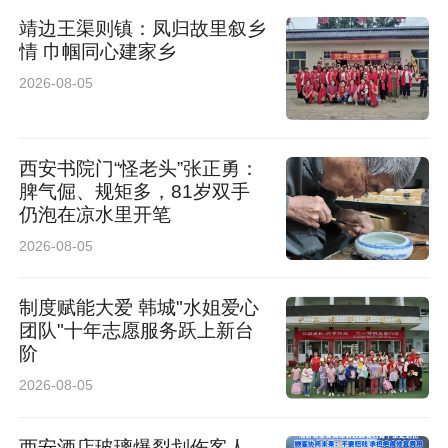
靖边王渠则镇：凤归故里叙乡
情 巾帼同心建家乡
2026-08-05
西安书院门“怪老头”张正勇：
脾气倔、规矩多，81岁双手
仍泡在凉水里开笔
2026-08-05
制度赋能大爱 韩城"水姐爱心
团队"十年志愿服务跃上新台
阶
2026-08-05
西安酒店玻璃爆裂划伤客人