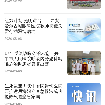
2026-08-06
红烛计划·光明讲台——西安
爱尔古城眼科医院教师摘镜关
爱行动温情启动
2026-08-06
17年反复咳喘久治未愈，兴
平市人民医院呼吸内分泌科精
准施治助患者康复出院
2026-08-06
生死竞速！陕中附院骨伤医院
医护运用海姆立克急救法成功
挽救气道窒息家属
2026-08-06