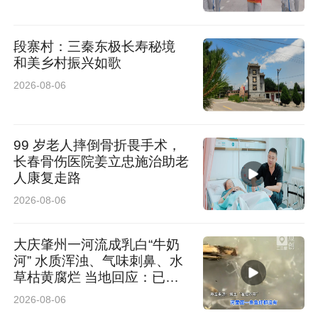
经营质效；锚定二季度“双过半”目标，紧盯存款
段寨村：三秦东极长寿秘境
拓展、贷款投放、不良清收等核心指标，推动全
和美乡村振兴如歌
行工作行稳致远。
2026-08-06
会议要求，全行上下一是要践行正确政绩观，夯
实稳健发展根基；二是要严守风险底线，常态化
99 岁老人摔倒骨折畏手术，
长春骨伤医院姜立忠施治助老
排查各类风险，筑牢稳健经营防线；三是要深耕
人康复走路
本土市场，优化普惠金融服务，提升客户粘性与
2026-08-06
市场竞争力；四是要锤炼务实作风，力戒形式主
大庆肇州一河流成乳白“牛奶
义，以钉钉子精神推动各项部署落地见效，奋力
河” 水质浑浊、气味刺鼻、水
夺取二季度经营工作主动权，为实现全年经营目
草枯黄腐烂 当地回应：已介
入排查
2026-08-06
标奠定坚实基础。