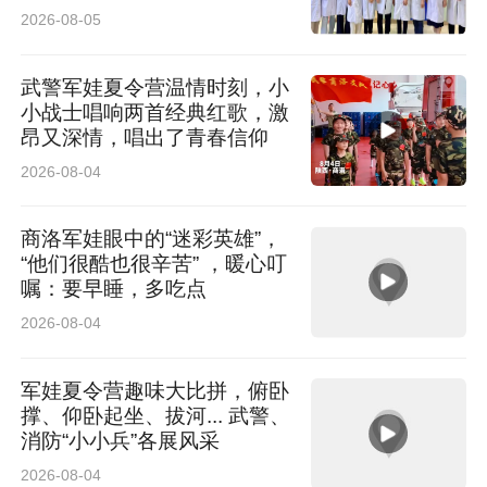
同诊疗闭环
2026-08-05
武警军娃夏令营温情时刻，小
小战士唱响两首经典红歌，激
昂又深情，唱出了青春信仰
2026-08-04
商洛军娃眼中的“迷彩英雄”，
“他们很酷也很辛苦” ，暖心叮
嘱：要早睡，多吃点
2026-08-04
军娃夏令营趣味大比拼，俯卧
撑、仰卧起坐、拔河... 武警、
消防“小小兵”各展风采
2026-08-04