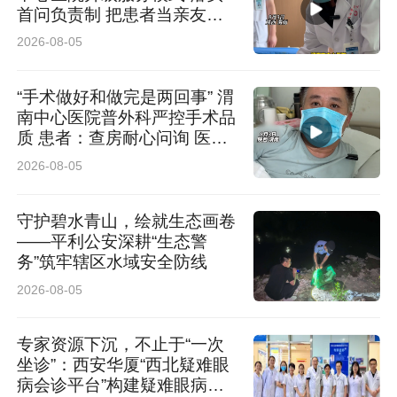
首问负责制 把患者当亲友照
料
2026-08-05
“手术做好和做完是两回事” 渭
南中心医院普外科严控手术品
质 患者：查房耐心问询 医护
认真负责
2026-08-05
守护碧水青山，绘就生态画卷
——平利公安深耕“生态警
务”筑牢辖区水域安全防线
2026-08-05
专家资源下沉，不止于“一次
坐诊”：西安华厦“西北疑难眼
病会诊平台”构建疑难眼病协