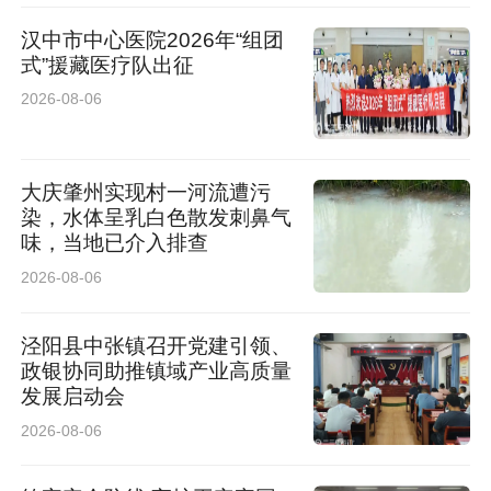
汉中市中心医院2026年“组团
此次会议的召开，进一步统一了思想、明确了目
式”援藏医疗队出征
标、压实了责任。下一步，子洲农商银行全体员
2026-08-06
工将以此次会议为新起点，以坚定信念、务实作
风、攻坚举措，锚定目标、同心同向，补短板、
大庆肇州实现村一河流遭污
强弱项、固根基、提质效，奋力谱写子洲农商银
染，水体呈乳白色散发刺鼻气
味，当地已介入排查
行持续稳健经营的崭新篇章！
2026-08-06
泾阳县中张镇召开党建引领、
政银协同助推镇域产业高质量
发展启动会
2026-08-06