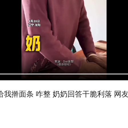
我擀面条 咋整 奶奶回答干脆利落 网