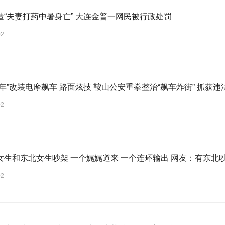
造“夫妻打药中暑身亡” 大连金普一网民被行政处罚
02
年”改装电摩飙车 路面炫技 鞍山公安重拳整治“飙车炸街” 抓获违
02
女生和东北女生吵架 一个娓娓道来 一个连环输出 网友：有东北
02