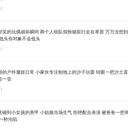
31
好笑的玩偶崩坏瞬间 两个人组队假扮骆驼行走在草原 万万没想到
道低头你对象不会低头
31
得的户外遛娃日常 小家伙专注刨地上的沙子玩耍 转眼一把沙土直
尝一尝
31
意碰到小女孩的美甲 小姑娘当场生气 拒绝配合表演 被爸爸一把
下一秒沦陷