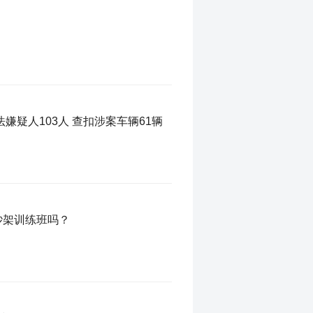
法嫌疑人103人 查扣涉案车辆61辆
吵架训练班吗？