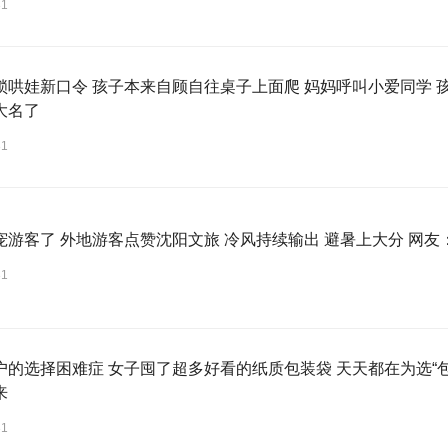
31
锁哄娃新口令 孩子本来自顾自往桌子上面爬 妈妈呼叫小爱同学 
大名了
31
宠游客了 外地游客点赞沈阳文旅 冷风持续输出 避暑上大分 网
31
户的选择困难症 女子囤了超多好看的纸质包装袋 天天都在为选“
来
31