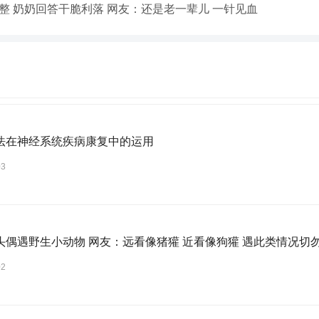
整 奶奶回答干脆利落 网友：还是老一辈儿 一针见血
法在神经系统疾病康复中的运用
03
头偶遇野生小动物 网友：远看像猪獾 近看像狗獾 遇此类情况切
02