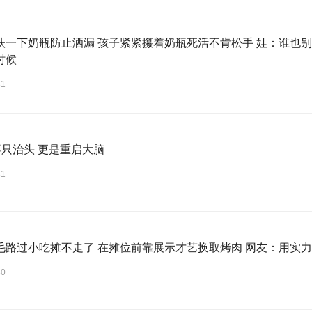
扶一下奶瓶防止洒漏 孩子紧紧攥着奶瓶死活不肯松手 娃：谁也别
时候
31
不只治头 更是重启大脑
31
毛路过小吃摊不走了 在摊位前靠展示才艺换取烤肉 网友：用实
30