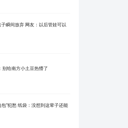
孩子瞬间放弃 网友：以后管娃可以
友：别给南方小土豆热懵了
包包”犯愁 纸袋：没想到这辈子还能