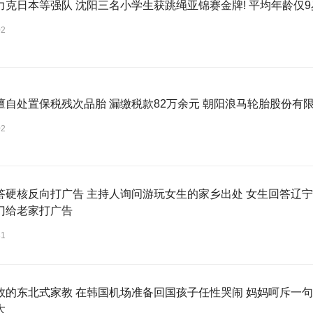
力克日本等强队 沈阳三名小学生获跳绳亚锦赛金牌! 平均年龄仅9
02
擅自处置保税残次品胎 漏缴税款82万余元 朝阳浪马轮胎股份有限
02
答硬核反向打广告 主持人询问游玩女生的家乡出处 女生回答辽宁
门给老家打广告
31
效的东北式家教 在韩国机场准备回国孩子任性哭闹 妈妈呵斥一句
大