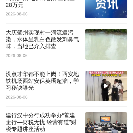
28万元
2026-08-06
大庆肇州实现村一河流遭污
染，水体呈乳白色散发刺鼻气
味，当地已介入排查
2026-08-06
没点才华都不能上岗！西安地
铁机场西站安保英语超溜，学
习秘诀曝光
2026-08-06
建行汉中分行成功举办“善建
企行—财税无忧 经营有道”财
税专题讲座活动