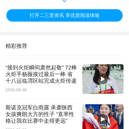
培训会后，县局给全县地质灾害隐患点监测员、
打开二三里资讯 享优质阅读体验
风险区巡查员配发了雨鞋、雨伞、手电筒、胶
带、链锁等防灾物资装备。本次培训会的成功举
精彩推荐
办，达到了以训促学、以训提能、以训压责、以
训鼓劲的效果，礼泉县自然资源局将以此次培训
“接到火炬瞬间肃然起敬” 72棒
为契机，扛牢责任、扎实履职，织密织牢全县地
火炬手杨薇接过最后一棒 省
质灾害群测群防“防护网”，全力守护人民群众生
十八运临渭区站完成火炬传递
命财产安全。（陈建鹏 王敏）
2026-08-08
来源：礼泉县自然资源局
斯诺克冠军白雨露 承袭陕西
女孩爽朗大方的性子 “直率性
格让我在比赛中走得更远”