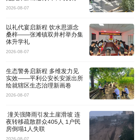
女司机拖拽时放缆旗还慢速！
2026-08-07
太专业了
以礼代宴启新程 饮水思源念
桑梓——张滩镇双井村举办集
体升学礼
2026-08-07
生态警务启新程 多维发力见
实效——平利公安长安派出所
绘就辖区生态治理新画卷
2026-08-07
潼关强降雨引发土崖滑坡 连
夜转移疏散群众405人 1户民
房倒塌1人失联
2026-08-07