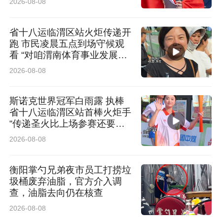
2026-08-08
省十八运临渭区站火炬传递开
跑 市民凌晨五点到场守候观
看 “对咱渭南体育事业发展充
满信心”
2026-08-08
斯诺克世界冠军白雨露 执棒
省十八运临渭区站首棒火炬手
“传递圣火比上场参赛还要紧
张”
2026-08-08
衡阳掌勺兄弟夜市员工打捞垃
圾桶废弃油脂，官方介入调
查，油脂去向仍在核查
2026-08-08