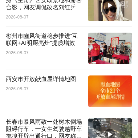
身《主角》西安取景地和游客
合影，网友调侃改名刘红乒
2026-08-07
彬州市豳风街道稳步推进“互
联网+AI明厨亮灶”提质增效
2026-08-07
西安市开放献血屋详情地图
2026-08-07
长春市暴风雨致一处树木倒塌
阻碍行车，一女生驾驶越野车
拖拽开辟出通行口，网友称赞