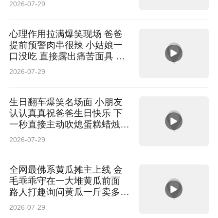
2026-07-29
心理作用拉满爆笑现场 爸爸
提前预警肉串很辣 小姑娘一
口没吃 直接露出痛苦面具 网
友：大脑已经提前替舌头感受
2026-07-29
到辣味
生日翻车爆笑名场面 小朋友
认认真真祝爸爸生日快乐 下
一秒直接主动吹熄蛋糕蜡烛
网友：没给主角一点发挥空间
2026-07-29
全网最佛系黄瓜摊主上线 金
毛乖乖守在一大堆黄瓜前面
路人打趣询问黄瓜一斤卖多少
钱 网友：正经“摆摊狗”就差收
2026-07-29
钱了