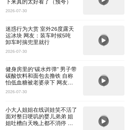
下来真的太好看了（预夸）
2026-07-30
迷惑行为大赏 室外26度露天
运冰块 网友：装车时候5吨
卸车时揣兜里就行
2026-07-30
健身房里的“碳水炸弹” 男子带
碳酸饮料和面包去撸铁 自称
怕低血糖被老婆录下 网友：
我哥练哪块肌肉 咀嚼肌啊
2026-07-30
小大人姐姐在线训娃笑不活了
面对整日哽叽的婴儿弟弟 姐
姐吐槽白天晚上都不消停 网
友：小小年纪操着老妈的心