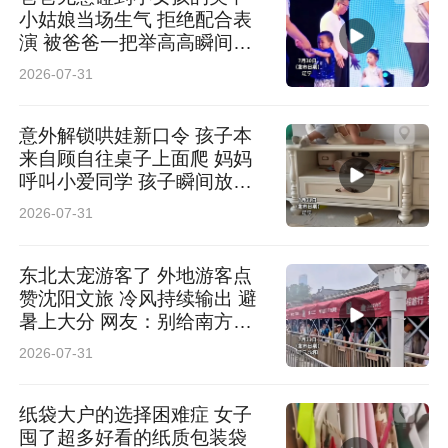
小姑娘当场生气 拒绝配合表
演 被爸爸一把举高高瞬间喜
笑颜开 网友：前一秒生气 下
2026-07-31
一秒沦陷
意外解锁哄娃新口令 孩子本
来自顾自往桌子上面爬 妈妈
呼叫小爱同学 孩子瞬间放弃
网友：以后管娃可以不用喊大
2026-07-31
名了
东北太宠游客了 外地游客点
赞沈阳文旅 冷风持续输出 避
暑上大分 网友：别给南方小
土豆热懵了
2026-07-31
纸袋大户的选择困难症 女子
囤了超多好看的纸质包装袋