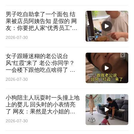
男子吃自助拿了一个面包 结
果被店员阿姨告知 是假的 网
友：你要把人家“优秀员工”拿
走啊
2026-07-30
女子跟睡迷糊的老公说台
风“红霞”来了 老公:你同学？
一会楼下跟他吃点啥得了 网
友：这名儿起的也太东北了
2026-07-30
小狗陪主人玩耍时一头撞上地
上的婴儿 回头时的小表情亮
了 网友：果然是大小姐的狗
腿子
2026-07-30