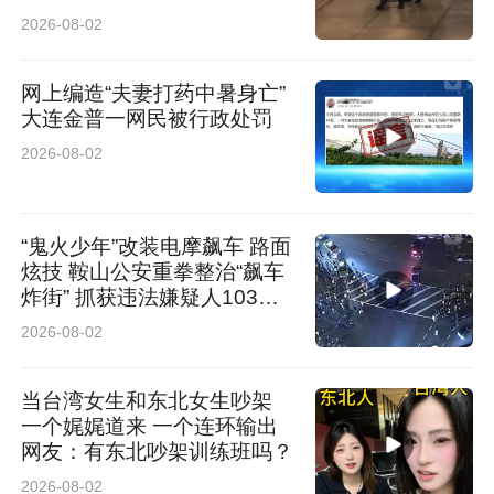
全
2026-08-02
网上编造“夫妻打药中暑身亡”
大连金普一网民被行政处罚
2026-08-02
“鬼火少年”改装电摩飙车 路面
炫技 鞍山公安重拳整治“飙车
炸街” 抓获违法嫌疑人103人
查扣涉案车辆61辆
2026-08-02
当台湾女生和东北女生吵架
一个娓娓道来 一个连环输出
网友：有东北吵架训练班吗？
2026-08-02