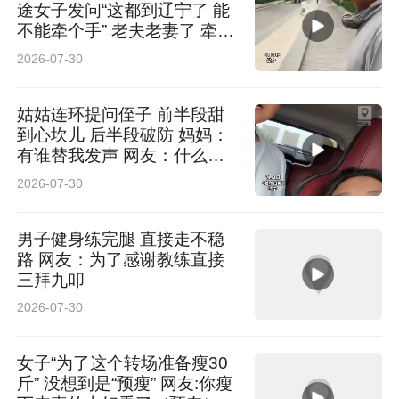
途女子发问“这都到辽宁了 能
不能牵个手” 老夫老妻了 牵手
后相视大笑 网友：你俩笑的
2026-07-30
我也怪不好意思的
姑姑连环提问侄子 前半段甜
到心坎儿 后半段破防 妈妈：
有谁替我发声 网友：什么暖
壶
2026-07-30
男子健身练完腿 直接走不稳
路 网友：为了感谢教练直接
三拜九叩
2026-07-30
女子“为了这个转场准备瘦30
斤” 没想到是“预瘦” 网友:你瘦