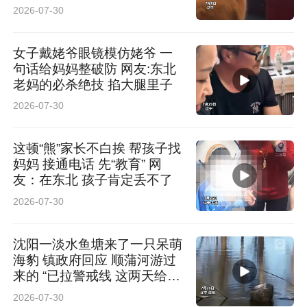
2026-07-30
女子戴姥爷眼镜模仿姥爷 一
句话给妈妈整破防 网友:东北
老妈的必杀绝技 掐大腿里子
2026-07-30
这顿“熊”家长不白挨 帮孩子找
妈妈 接通电话 先“教育” 网
友：在东北 孩子肯定丢不了
2026-07-30
沈阳一淡水鱼塘来了一只呆萌
海豹 镇政府回应 顺蒲河游过
来的 “已拉警戒线 这两天给它
救出来”
2026-07-30