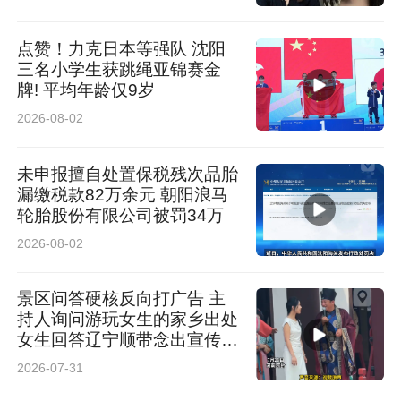
点赞！力克日本等强队 沈阳
三名小学生获跳绳亚锦赛金
牌! 平均年龄仅9岁
2026-08-02
未申报擅自处置保税残次品胎
漏缴税款82万余元 朝阳浪马
轮胎股份有限公司被罚34万
2026-08-02
景区问答硬核反向打广告 主
持人询问游玩女生的家乡出处
女生回答辽宁顺带念出宣传标
语 网友：主打一个公费出门
2026-07-31
给老家打广告