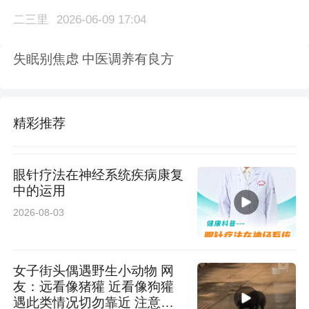
二三里
2026-06-09 17:04
失眠别焦虑 中医调养有良方
精彩推荐
眼针疗法在神经系统疾病康复
中的运用
2026-08-03
女子街头偶遇野生小动物 网
友：远看像猪獾 近看像狗獾
遇此类情况切勿靠近 注意安