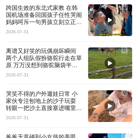
跨国生效的东北式家教 在韩
国机场准备回国孩子任性哭闹
妈妈呵斥一句男孩立刻立正站
定 网友：走遍天下 妈妈最大
2026-07-31
离谱又好笑的玩偶崩坏瞬间
两个人组队假扮骆驼行走在草
原 万万没想到骆驼脑袋半路
直接掉落 网友：“骆驼”知道低
2026-07-31
头你对象不会低头
哭笑不得的户外遛娃日常 小
家伙专注刨地上的沙子玩耍
转眼一把沙土直接塞进嘴里品
尝 网友：主打一个万物皆可
2026-07-31
尝一尝
爸爸无意碰到小女孩的美甲