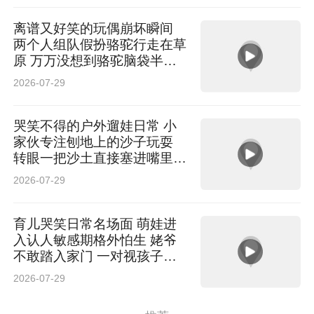
离谱又好笑的玩偶崩坏瞬间
两个人组队假扮骆驼行走在草
原 万万没想到骆驼脑袋半路
直接掉落 网友：“骆驼”知道低
2026-07-29
头你对象不会低头
哭笑不得的户外遛娃日常 小
家伙专注刨地上的沙子玩耍
转眼一把沙土直接塞进嘴里品
尝 网友：主打一个万物皆可
2026-07-29
尝一尝
育儿哭笑日常名场面 萌娃进
入认人敏感期格外怕生 姥爷
不敢踏入家门 一对视孩子就
哭 网友：隔辈亲败给了认生
2026-07-29
期