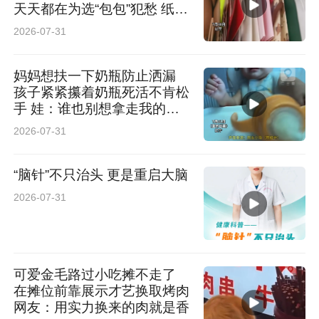
天天都在为选“包包”犯愁 纸
袋：没想到这辈子还能内卷起
2026-07-31
来
妈妈想扶一下奶瓶防止洒漏
孩子紧紧攥着奶瓶死活不肯松
手 娃：谁也别想拿走我的奶
瓶！ 网友：仿佛看到了我小
2026-07-31
时候
“脑针”不只治头 更是重启大脑
2026-07-31
可爱金毛路过小吃摊不走了
在摊位前靠展示才艺换取烤肉
网友：用实力换来的肉就是香