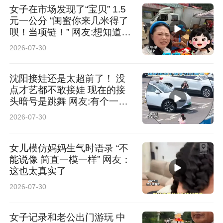
女子在市场发现了“宝贝” 1.5
元一公分 “闺蜜你来几米得了
呗！当项链！” 网友:想知道泡
澡的时候会不会漂起来 这对
2026-07-30
我很重要
沈阳接娃还是太超前了！ 没
点才艺都不敢接娃 现在的接
头暗号是跳舞 网友:有个一起
疯的爸爸是一辈子幸福
2026-07-30
女儿模仿妈妈生气时语录 “不
能说像 简直一模一样” 网友：
这也太真实了
2026-07-30
女子记录和老公出门游玩 中