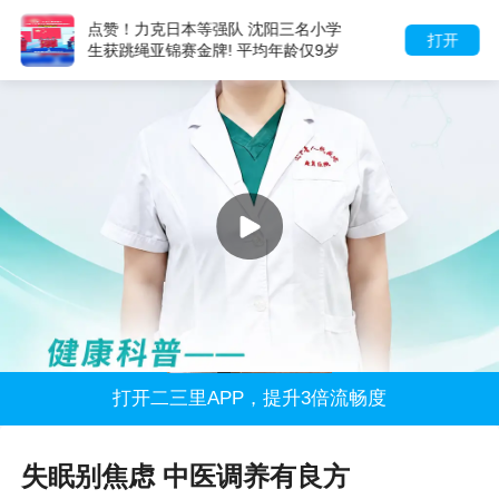
点赞！力克日本等强队 沈阳三名小学
打开
生获跳绳亚锦赛金牌! 平均年龄仅9岁
打开二三里APP，提升3倍流畅度
失眠别焦虑 中医调养有良方