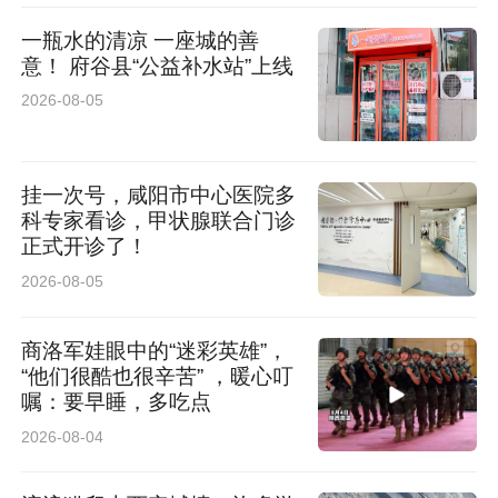
液净化中心开诊前派出护士长及技师现场支援。
一瓶水的清凉 一座城的善
意！ 府谷县“公益补水站”上线
从规划设计到设备调试，从制度完善到最终验
2026-08-05
收，8个多月的筹备终于迎来结果。5月中旬，血
液净化中心通过阿里地区卫生健康委验收。5月
挂一次号，咸阳市中心医院多
25日，首名患者安全下机。
科专家看诊，甲状腺联合门诊
正式开诊了！
阿里地区人民医院血液净化中心的启用，终结了
2026-08-05
阿里地区无透析服务的历史。终末期肾病患者再
也不用背井离乡，在“家门口”就能得到规范治
商洛军娃眼中的“迷彩英雄”，
“他们很酷也很辛苦” ，暖心叮
疗，实现“透析不出阿里”。
嘱：要早睡，多吃点
2026-08-04
藏族患者次仁（化名）就是受益者之一。此前，
为了做透析治疗，她和老伴远离家乡、告别亲