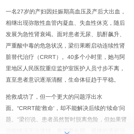
一名27岁的产妇因妊娠期高血压及产后大出血，
相继出现弥散性血管内凝血、失血性休克，随后
发展为急性肾衰竭。面对患者无尿、肌酐飙升、
严重酸中毒的危急状况，梁衍果断启动连续性肾
脏替代治疗（CRRT）。40多个小时里，她与阿
里地区人民医院重症监护室医护人员寸步不离，
直至患者意识逐渐清醒，生命体征趋于平稳。
抢救成功了，但一个更大的问题浮出水
面。“CRRT能‘救命’，却不能解决后续的‘续命’问
题。”梁衍说。患者虽然暂时脱离危险，但如果肾
功能情况无法逆转，将需要长期、规律的透析治