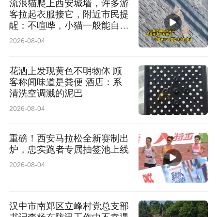
流浪猫爬上西安城墙，许多游
客拉起衣服接它，附近市民提
人，常年独居拉萨市，时常感到孤独和焦虑。现
醒：不喧哗，小猫一般能自行
在，她在“家门口”就能完成血液透析，再也不
脱困
2026-08-04
用“流浪”了。
花洒上发现黄色不明物体 顾
为了表达内心最真挚的谢意，次仁精心准备了锦
客称闻味道是粪便 酒店：系
清洗空调溅的泥巴
旗。“援藏行医传仁术，精研净血育桃李”——两
2026-08-04
排烫金大字，是对医疗援藏的真诚褒奖。
重磅！西安马拉松全新赛制出
从血透机维护到并发症应急处理，梁衍都手把手
炉，忠实跑者专属抽签池上线
倾囊相授。“是援藏这份责任推着我们前行。”梁
2026-08-04
衍说。还有一个月，她的援藏工作就要结束了。
望着透析区里平稳运转的机器和患者的笑容，她
汉中市南郑区立峰村党总支部