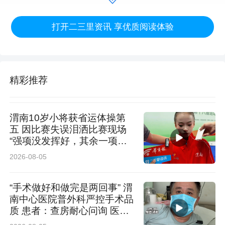
疗——而这恰恰是当地医疗服务体系中缺失的一
打开二三里资讯 享优质阅读体验
环。
这次抢救让援藏医疗队和当地医院深刻意识到：
精彩推荐
没有血液净化中心，重症患者救治即便能成功一
时，也难以为继。
渭南10岁小将获省运体操第
在阿里地区地委行署及卫生健康委等部门的支持
五 因比赛失误泪洒比赛现场
“强项没发挥好，其余一项比
下，血液净化中心的建设工作紧锣密鼓地展开。
一项高”
2026-08-05
2025年9月底，梁衍展开密集调研：跑卫生健
康、医保部门，研究建筑图纸，精读血液净化法
“手术做好和做完是两回事” 渭
南中心医院普外科严控手术品
律法规与行业标准。然而，在高海拔地区建血透
质 患者：查房耐心问询 医护
认真负责
中心，难度远超平原。