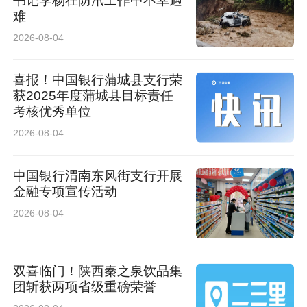
书记李杨在防汛工作中不幸遇
说：“不仅要建起一家血液净化中心，更要留下一
难
支能独立运转的队伍。”（特约记者 刘小晋 通讯
2026-08-04
员 李航）
喜报！中国银行蒲城县支行荣
获2025年度蒲城县目标责任
考核优秀单位
2026-08-04
中国银行渭南东风街支行开展
金融专项宣传活动
2026-08-04
双喜临门！陕西秦之泉饮品集
团斩获两项省级重磅荣誉