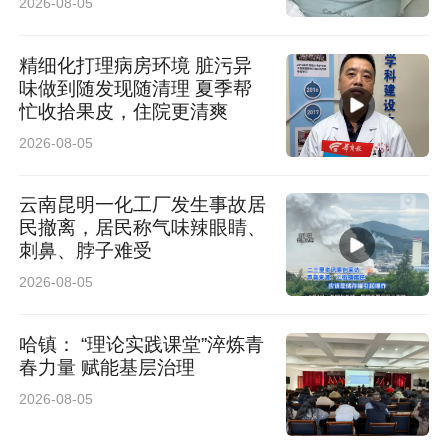
2026-08-05
“高寒缺氧会直接影响透析设备和水处理系统的稳
精细化打理病房环境 脏污异
味做到随发现随清理 夏季帮
定性。”梁衍介绍，低气压、低水温、低温环境会
忙收拾果皮，住院更清爽
干扰透析机电控参数与反渗透水处理系统的泵
2026-08-05
体、滤膜，造成出水水质和设备运行参数偏离标
云南昆明一化工厂发生事故居
准。
民撤离，居民称气味辣眼睛、
刺鼻、脖子难受
她和工程师们反复调整方案，小到墙面走管、地
2026-08-05
面防水，大到设备适配、通风保障，反复推敲每
一个环节。建设过程中，阿里地区地委行署及卫
哈镇： “理论实践课堂”淬炼青
春力量 赋能基层治理
生健康委全力协调场地、资金与人员培训；陕西
2026-08-05
省人民医院肾病血透中心多次远程指导，并在血