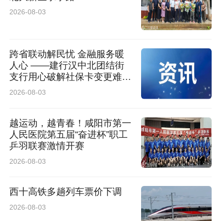
2026-08-03
跨省联动解民忧 金融服务暖
人心 ——建行汉中北团结街
支行用心破解社保卡变更难题
获客户锦旗致谢
2026-08-03
越运动，越青春！咸阳市第一
人民医院第五届“奋进杯”职工
乒羽联赛激情开赛
2026-08-03
西十高铁多趟列车票价下调
2026-08-03