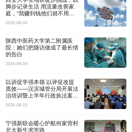
脚步记录生活 用流量改善家
庭，“我赚到钱他们就不用早
起了”
2026-08-03
陕西中医药大学第二附属医
院：她们把随访做成了最长情
的告白
2026-08-03
以训促学强本领 以评促改提
质效——汉滨城管分局开展法
治培训暨上半年行政执法案卷
评查工作
2026-08-03
宁强新联会暖心护航何家营村
北大新生求学路