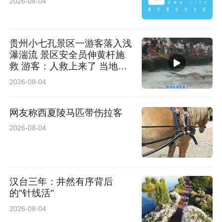
2026-08-04
贵州小七孔景区一游客落入浅
瀑湍流 景区安全员伸黄杆施
救 游客：人救上来了 当地回
应：完全按照救援标准
2026-08-04
网友称西夏陵马匹带伤拉客
2026-08-04
汉台三年：井然有序背后
的"针线活"
2026-08-04