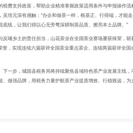
的税费支持政策，帮助企业精准掌握政策适用条件与申报操作流程
，吴培元深有感触：“办企和做茶一样，根基正、行得端，才能
税底线，让我们得以心无旁骛深耕制茶品质、擦亮本土品牌。”
与反哺乡土的责任担当，山花茶业在全国茶业赛场屡获殊荣，斩
两项荣誉，实现连续六届获评全国茶业重点茶企、连续两届获评全
。下一步，城固县税务局将持续聚焦县域特色茶产业发展主线，
链、做强品牌，用税务力量护航茶产业提质增效、行稳致远，为