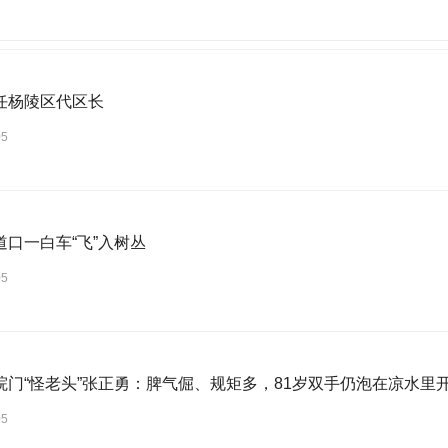
任杨陵区代区长
05
道口一白车“飞”入树丛
05
院门“怪老头”张正勇：脾气倔、规矩多，81岁双手仍泡在凉水里
05