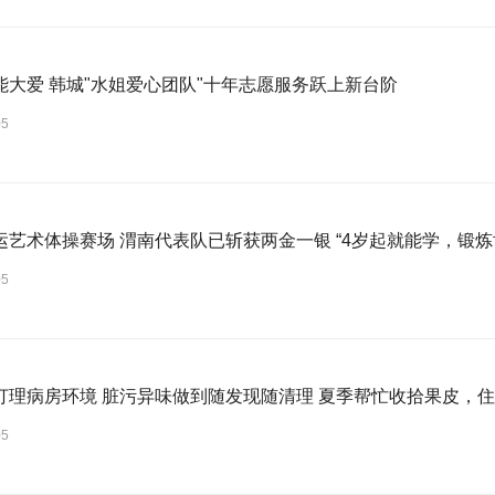
能大爱 韩城"水姐爱心团队"十年志愿服务跃上新台阶
05
运艺术体操赛场 渭南代表队已斩获两金一银 “4岁起就能学，锻炼
05
打理病房环境 脏污异味做到随发现随清理 夏季帮忙收拾果皮，
05