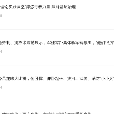
 “理论实践课堂”淬炼青春力量 赋能基层治理
05
枪劈刺、擒敌术震撼展示，军娃零距离体验军营氛围，“他们很厉
04
令营趣味大比拼，俯卧撑、仰卧起坐、拔河... 武警、消防“小小兵
04