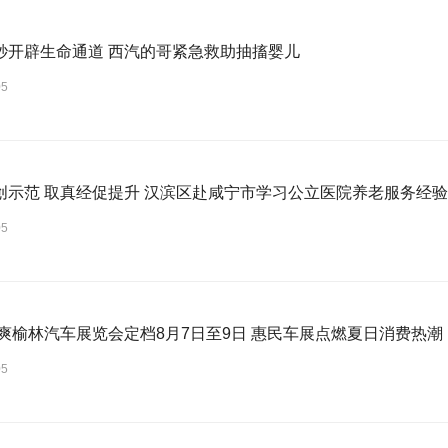
秒开辟生命通道 西汽的哥紧急救助抽搐婴儿
05
创示范 取真经促提升 汉滨区赴咸宁市学习公立医院养老服务经验
05
6清爽榆林汽车展览会定档8月7日至9日 惠民车展点燃夏日消费热潮
05