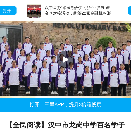
汉中举办“聚金融合力 促产业发展”政
打开
金企对接活动，统筹22家金融机构形
成服务矩阵
打开二三里APP，提升3倍流畅度
【全民阅读】汉中市龙岗中学百名学子