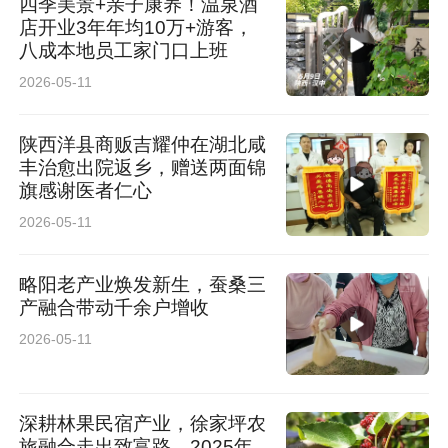
四季美景+亲子康养！温泉酒
店开业3年年均10万+游客，
八成本地员工家门口上班
2026-05-11
陕西洋县商贩吉耀仲在湖北咸
丰治愈出院返乡，赠送两面锦
旗感谢医者仁心
2026-05-11
略阳老产业焕发新生，蚕桑三
产融合带动千余户增收
2026-05-11
深耕林果民宿产业，徐家坪农
旅融合走出致富路，2025年