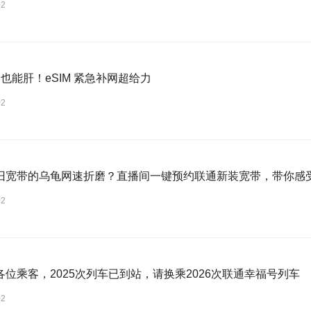
02
Fi 也能肝！eSIM 紧急补网超给力
02
旧宽带的乌龟网速折磨？直播间一键预约联通新装宽带，带你感
02
各位乘客，2025次列车已到站，请换乘2026次联通幸福号列车
02