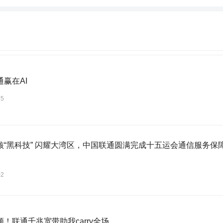
赢在AI
25
核“黑科技” 闪耀大湾区，中国联通圆满完成十五运会通信服务
02
！联通千兆宽带助我carry全场