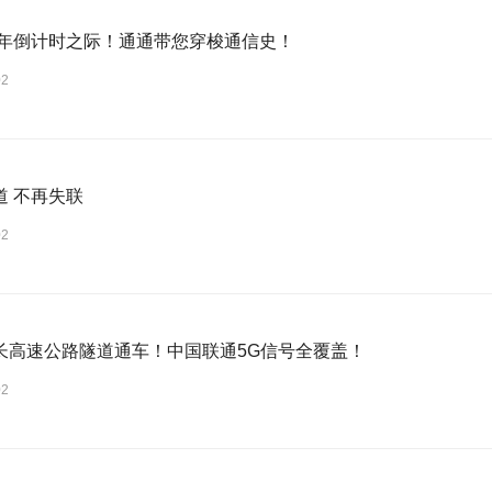
6新年倒计时之际！通通带您穿梭通信史！
02
道 不再失联
02
长高速公路隧道通车！中国联通5G信号全覆盖！
02