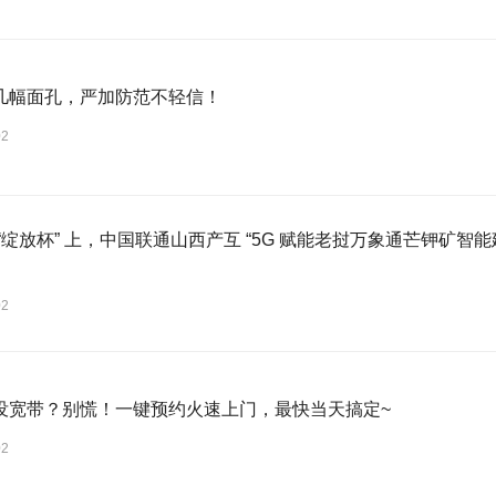
几幅面孔，严加防范不轻信！
02
“绽放杯” 上，中国联通山西产互 “5G 赋能老挝万象通芒钾矿智能
02
没宽带？别慌！一键预约火速上门，最快当天搞定~
02