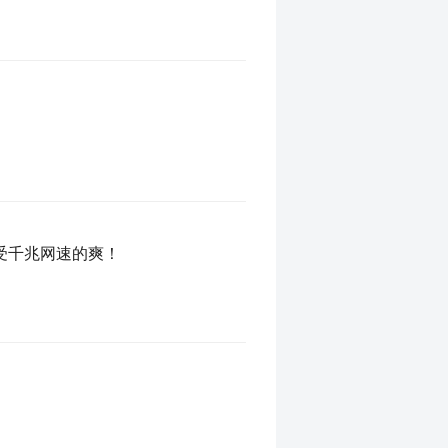
受千兆网速的爽！