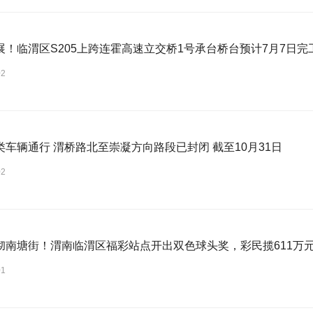
展！临渭区S205上跨连霍高速立交桥1号承台桥台预计7月7日完
02
类车辆通行 渭桥路北至崇凝方向路段已封闭 截至10月31日
02
彻南塘街！渭南临渭区福彩站点开出双色球头奖，彩民揽611万
01