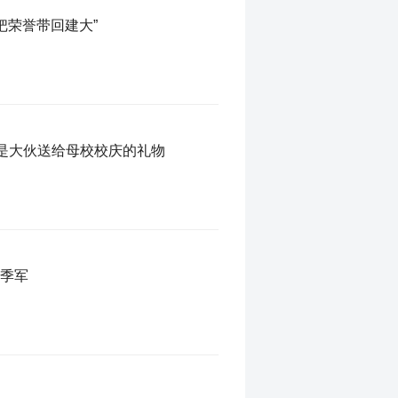
把荣誉带回建大”
杯是大伙送给母校校庆的礼物
亚季军