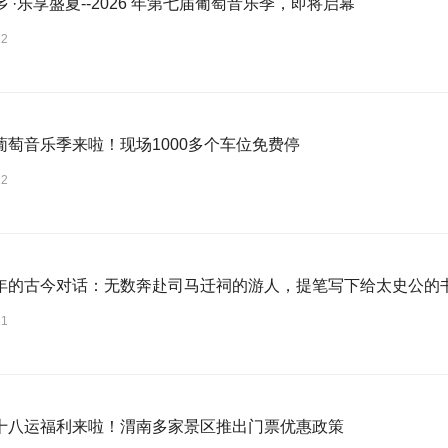
 ·乐享盛夏--2026 年第七届葡萄音乐季，即将启幕
22
葡萄音乐季来啦！现场1000多个车位免费停
22
年的古今对话：无数奔赴司马迁祠的游人，提笔写下给太史公的
21
十八运福利来啦！渭南多家景区推出门票优惠政策