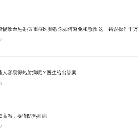
警惕致命热射病 重症医师教你如何避免和急救 这一错误操作千
08
些人容易得热射病呢？医生给出答案
08
续高温，要谨防热射病
08