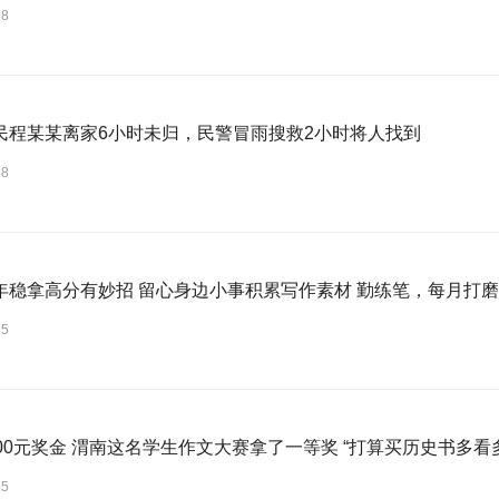
18
民程某某离家6小时未归，民警冒雨搜救2小时将人找到
18
年稳拿高分有妙招 留心身边小事积累写作素材 勤练笔，每月打
15
000元奖金 渭南这名学生作文大赛拿了一等奖 “打算买历史书多看
15