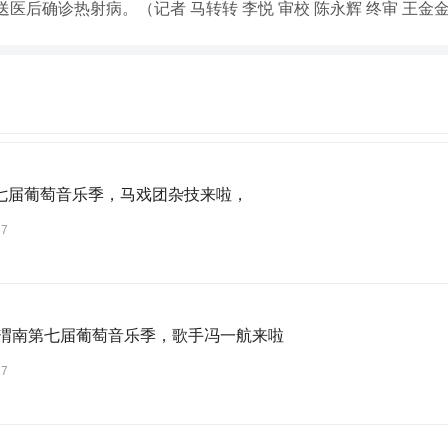
医后确诊热射病。（记者 马转转 李悦 审校 陈永辉 终审 王金
七届葡萄音乐季，马戏团杂技来啦，
27
6年渭南第七届葡萄音乐季，歌手冯一航来啦
27