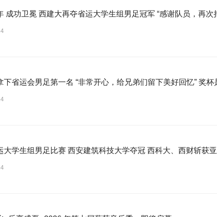
年 成功卫冕 西建大再夺省运大学生组男足冠军 “感谢队员，再次
24
拿下省运会男足第一名 “非常开心，给兄弟们留下美好回忆” 奖
24
运大学生组男足比赛 西安建筑科技大学夺冠 西科大、西财斩获
24