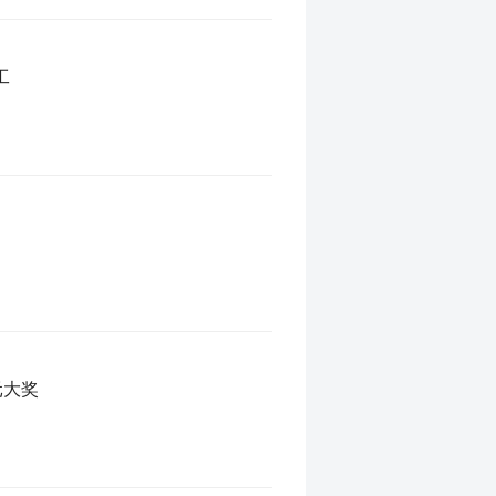
工
元大奖