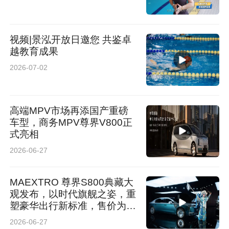
视频|景泓开放日邀您 共鉴卓
越教育成果
2026-07-02
高端MPV市场再添国产重磅
车型，商务MPV尊界V800正
式亮相
2026-06-27
MAEXTRO 尊界S800典藏大
观发布，以时代旗舰之姿，重
塑豪华出行新标准，售价为
72.8万元-117.8万元！
2026-06-27