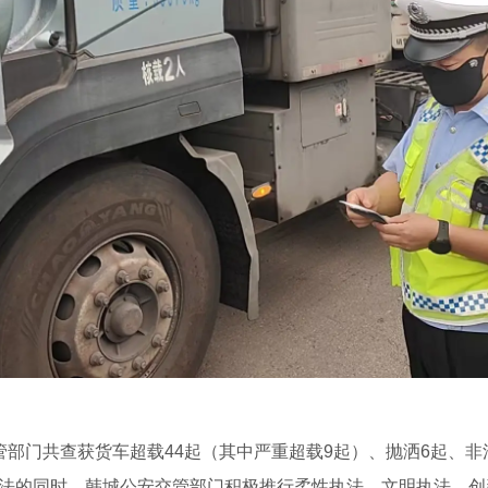
交管部门共查获货车超载44起（其中严重超载9起）、抛洒6起、非
执法的同时，韩城公安交管部门积极推行柔性执法、文明执法，创