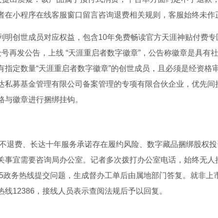
者在小程序在线客服窗口留言咨询退费相关规则，客服始终未作
明创世成员对应权益，包含10年免费畅读官方天涯神贴付费专区
 公众号再发公告，上线 “天涯重启者数字徽章”，公告称徽章是具
有指定数量“天涯重启者数字徽章”的创世成员，且必须是经资格
达私募基金管理有限公司备案管理的专项有限合伙企业，优先间
格与徽章进行捆绑挂钩。
约定不退费、长达十年服务承诺存在履约风险、数字藏品捆绑股权
关事宜需要咨询局办公室。记者多次拨打办公室电话，始终无人
345政务热线提交问题，生成督办工单后由属地部门答复。就非上
线12386，接线人员表示查阅法规后予以回复。