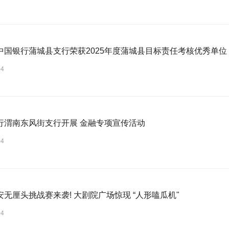
中国银行蒲城县支行荣获2025年度蒲城县目标责任考核优秀单位
04
中国银行渭南东风街支行开展 金融专项宣传活动
04
安无厘头挑战赛来袭! 大剧院广场惊现 “人形嗑瓜机"
04