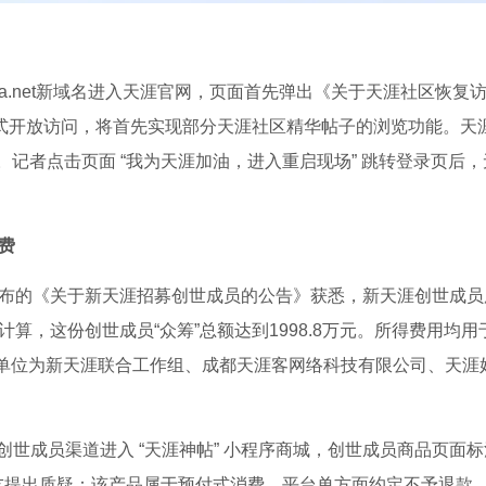
nya.net新域名进入天涯官网，页面首先弹出《关于天涯社区恢
a.net正式开放访问，将首先实现部分天涯社区精华帖子的浏览功能
记者点击页面 “我为天涯加油，进入重启现场” 跳转登录页后，无论
费
日发布的《关于新天涯招募创世成员的公告》获悉，新天涯创世成员服
计算，这份创世成员“众筹”总额达到1998.8万元。所得费用均
单位为新天涯联合工作组、成都天涯客网络科技有限公司、天涯
世成员渠道进入 “天涯神帖” 小程序商城，创世成员商品页面标注
网友提出质疑：该产品属于预付式消费，平台单方面约定不予退款