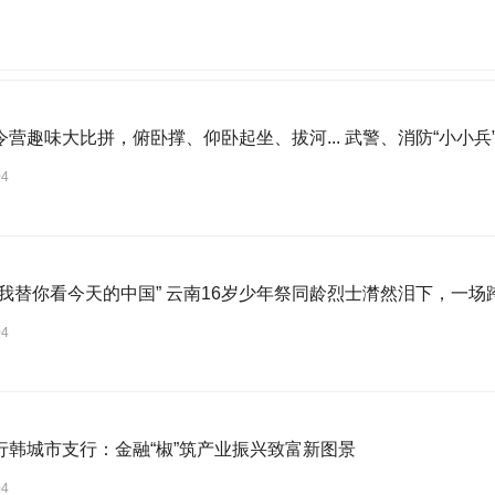
令营趣味大比拼，俯卧撑、仰卧起坐、拔河... 武警、消防“小小兵
04
，我替你看今天的中国” 云南16岁少年祭同龄烈士潸然泪下，一场
04
行韩城市支行：金融“椒”筑产业振兴致富新图景
04