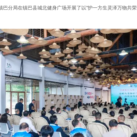
镇巴分局在镇巴县城北健身广场开展了以“护一方生灵泽万物共荣