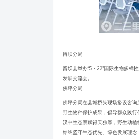
留坝分局
留坝县举办“5・22”国际生物多
发展交流会。
佛坪分局
佛坪分局在县城桥头现场搭设咨询
野生物种保护成果，倡导群众践行
汉中生态禀赋得天独厚，野生动植
始终坚守生态优先、绿色发展理念