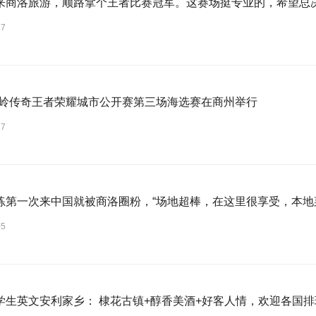
来商洛旅游，顺路拿个王者比赛冠军。这赛场挺专业的，希望总
27
秦岭传奇王者荣耀城市公开赛第三场海选赛在商州举行
27
练第一次来中国就被商洛圈粉，“场地超棒，在这里很享受，本地
05
学生英文安利家乡： 棣花古镇+醇香美酒+好客人情，欢迎各国