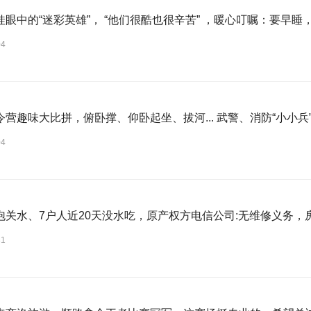
娃眼中的“迷彩英雄”， “他们很酷也很辛苦” ，暖心叮嘱：要早睡
04
令营趣味大比拼，俯卧撑、仰卧起坐、拔河... 武警、消防“小小兵
04
泡关水、7户人近20天没水吃，原产权方电信公司:无维修义务，房
31