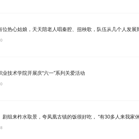
有位热心姑娘，天天陪老人唱秦腔、扭秧歌，队伍从几个人发展到
30
职业技术学院开展庆“六一”系列关爱活动
30
》剧组来柞水取景，夸凤凰古镇的饭很好吃， “有30多人来我家休
28