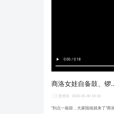
商洛女娃自备鼓、锣.
二三里资讯
2026-05-30 18:33
“到点一敲鼓，大家陆续就来了”