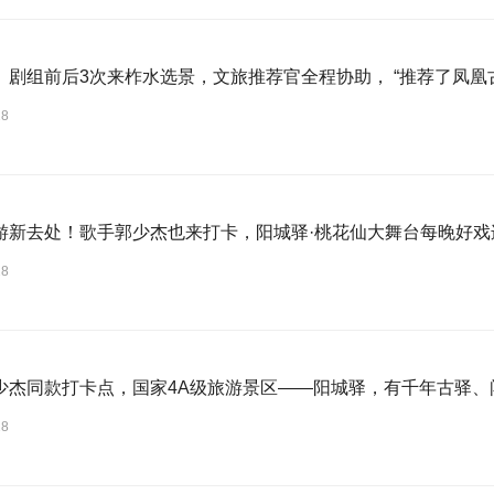
》剧组前后3次来柞水选景，文旅推荐官全程协助， “推荐了凤凰古
28
游新去处！歌手郭少杰也来打卡，阳城驿·桃花仙大舞台每晚好戏
28
少杰同款打卡点，国家4A级旅游景区——阳城驿，有千年古驿、闯王故
28