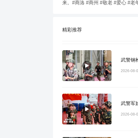
来。#商洛 #商州 #敬老 #爱心 #
精彩推荐
武警钢
2026-08-
武警军
2026-08-