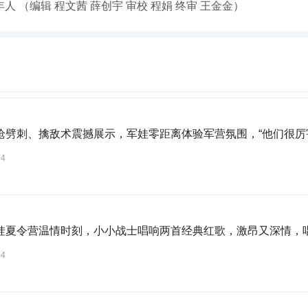
老年人 （编辑 程文茜 薛创宇 审校 程娟 终审 王金金）
枪劈刺、擒敌术震撼展示，军娃零距离体验军营氛围，“他们很厉
04
娃夏令营温情时刻，小小战士唱响两首经典红歌，激昂又深情，
04