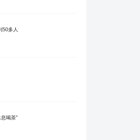
50多人
息喝茶”