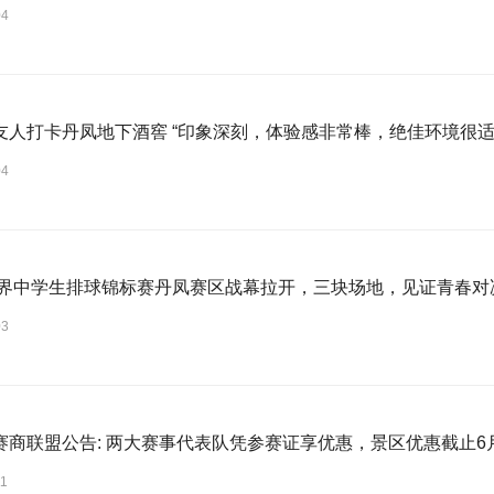
04
友人打卡丹凤地下酒窖 “印象深刻，体验感非常棒，绝佳环境很适
04
6世界中学生排球锦标赛丹凤赛区战幕拉开，三块场地，见证青春对
03
赛商联盟公告: 两大赛事代表队凭参赛证享优惠，景区优惠截止6月
11