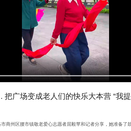
.. 把广场变成老人们的快乐大本营 “我
商洛市商州区腰市镇敬老爱心志愿者屈毅苹和记者分享，她准备了