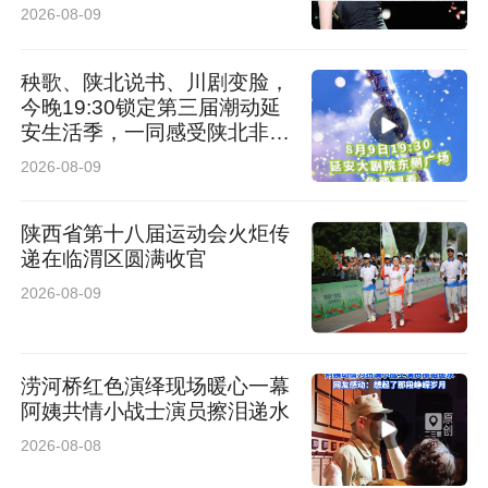
2026-08-09
秧歌、陕北说书、川剧变脸，
今晚19:30锁定第三届潮动延
安生活季，一同感受陕北非遗
魅力
2026-08-09
陕西省第十八届运动会火炬传
递在临渭区圆满收官
2026-08-09
涝河桥红色演绎现场暖心一幕
阿姨共情小战士演员擦泪递水
2026-08-08