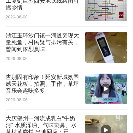
工复刻巨型西安地铁线路图引
燃乡情
2026-08-06
浙江玉环沙门镇一河道突现大
量死鱼，村民疑与排污有关，
曾闻到浓烈臭味
2026-08-06
告别固有印象！延安新城氛围
感天花板，拍照、手作，草坪
音乐会趣味多多
2026-08-06
大庆肇州一河流成乳白“牛奶
河” 水质浑浊、气味刺鼻、水
草枯黄腐烂 当地回应：已介