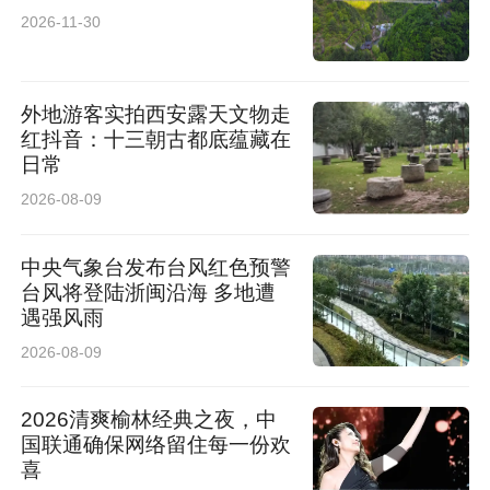
2026-11-30
外地游客实拍西安露天文物走
红抖音：十三朝古都底蕴藏在
日常
2026-08-09
中央气象台发布台风红色预警
台风将登陆浙闽沿海 多地遭
遇强风雨
2026-08-09
2026清爽榆林经典之夜，中
国联通确保网络留住每一份欢
喜