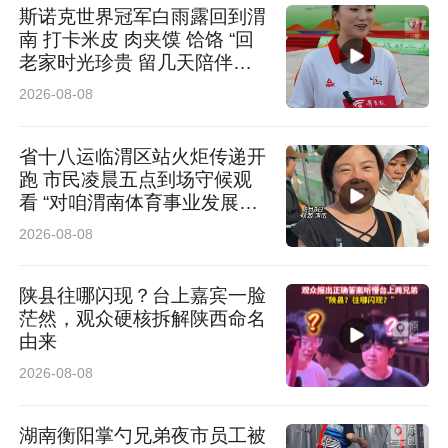
斯诺克世界冠军白雨露回到渭
南 打卡米皮 肉夹馍 饸饹 “回
老家时光珍贵 留几天陪伴长
辈”
2026-08-08
省十八运临渭区站火炬传递开
跑 市民凌晨五点到场守候观
看 “对咱渭南体育事业发展充
满信心”
2026-08-08
陕县往哪闪现？台上嘉宾一脸
茫然，观众硬核拆解陕西命名
由来
2026-08-08
湖南衡阳掌勺兄弟夜市员工被