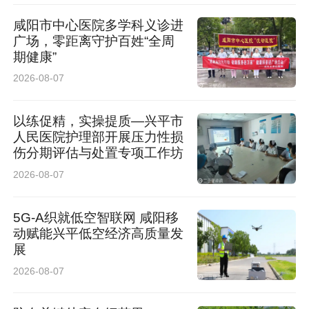
咸阳市中心医院多学科义诊进
高考保电是一场不容有失的“政治大考”和“民生大
广场，零距离守护百姓“全周
考”。通过综合检修与应急演练的同步推进，该公
期健康”
司既清除了保供线路的设备隐患，又淬炼了应急
2026-08-07
队伍的实战水平。下一步，该公司将持续加强线
以练促精，实操提质—兴平市
路设备特巡、隐患闭环治理和全天候应急值守，
人民医院护理部开展压力性损
伤分期评估与处置专项工作坊
以“时时放心不下”的责任感，坚决打赢高考保电
2026-08-07
攻坚战，为广大莘莘学子保驾护航。
5G-A织就低空智联网 咸阳移
通讯员 王智恒
动赋能兴平低空经济高质量发
展
来源：国网洋县供电公司
2026-08-07