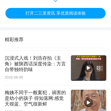
盖、无死角、零遗漏、零隐患”的原则，对考场教
打开二三里资讯 享优质阅读体验
室、考点变压器、高低压室、电缆接头、照明系
统、广播设备及视频监控系统等关键用电设施进
行了拉网式排查整治。针对排查中发现的老化发
精彩推荐
热、绝缘破损等问题，工作人员细致检验了漏电
保护器、空气开关等保护装置的灵敏性，并详细
沉浸式入戏！刘浩存拍《主
摸排考点用电负荷及重要设备运行情况，确保所
角》被陕西话深度传染：方言
自带独特韵味
有隐患整改到位。
2026-08-08
实战演练验预案，实现应急电源无缝切换。在隐
梅姨不同于一般案犯，祸害的
患排查的同时，该公司同步组织开展了高考保电
是幼小的孩子 得知落网:感觉
应急演练。演练模拟市电突发中断场景，全面检
天很蓝、空气很新鲜