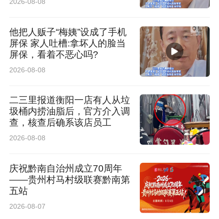
验考点应急电源系统的响应速度。随着指令下
2026-08-08
达，自备发电机迅速启动并快速接入，UPS电源
他把人贩子“梅姨”设成了手机
系统顺利完成充放电测试，成功实现了重要负荷
屏保 家人吐槽:拿坏人的脸当
屏保，看着不恶心吗?
的“无感知切换”。整个演练过程组织有序、响应
2026-08-08
迅速，不仅验证了应急处置方案的可行性，也进
一步确认了各类保电设备的可靠状态。
二三里报道衡阳一店有人从垃
圾桶内捞油脂后，官方介入调
查，核查后确系该店员工
2026-08-08
庆祝黔南自治州成立70周年
——贵州村马村级联赛黔南第
五站
2026-08-07