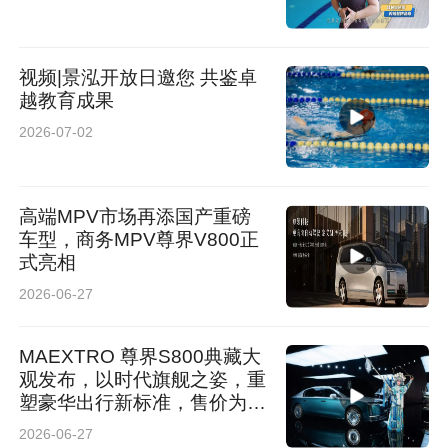
视频|景泓开放日邀您 共鉴卓
越教育成果
2026-07-02
高端MPV市场再添国产重磅
车型，商务MPV尊界V800正
式亮相
2026-06-27
MAEXTRO 尊界S800典藏大
观发布，以时代旗舰之姿，重
塑豪华出行新标准，售价为
72.8万元-117.8万元！
2026-06-27