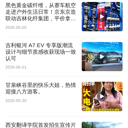
黑色黄金碳纤维，从赛车航空
走进户外生活日常！京东京造
联动吉林化纤集团，平价拿下
轻量化好物
2026-06-05
吉利银河 A7 EV 专享版潮流
设计与细节质感收获现场一致
认可
2026-06-01
甘泉峡谷里的快乐大姐，热情
迎接八方游客。
2026-05-30
西安翻译学院首发招生宣传片