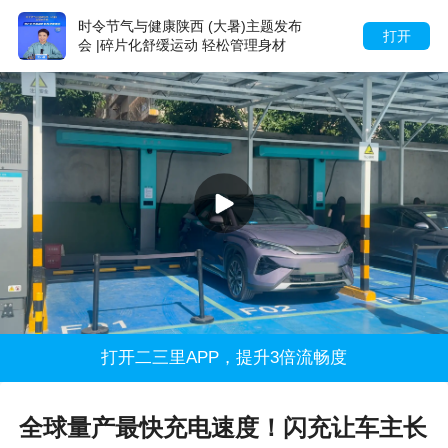
时令节气与健康陕西 (大暑)主题发布
打开
会 |碎片化舒缓运动 轻松管理身材
打开二三里APP，提升3倍流畅度
全球量产最快充电速度！闪充让车主长